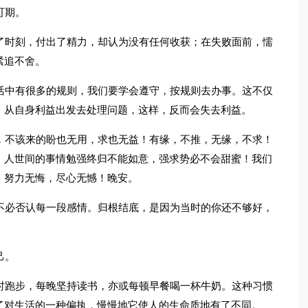
可期。
了时刻，付出了精力，却认为没有任何收获；在失败面前，懦
紧追不舍。
活中有很多的规则，我们要学会遵守，按规则去办事。这不仅
，从自身利益出发去处理问题，这样，反而会失去利益。
，不该来的盼也无用，求也无益！有缘，不推，无缘，不求！
！人世间的事情勉强终归不能如意，强求势必不会甜蜜！我们
，努力无悔，尽心无憾！晚安。
不必否认每一段感情。归根结底，是因为当时的你还不够好，
己。
时跑步，每晚坚持读书，亦或每顿早餐喝一杯牛奶。这种习惯
了对生活的一种偏执，慢慢地它使人的生命质地有了不同。