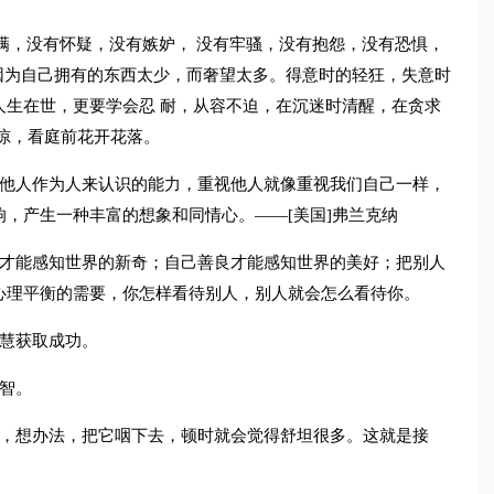
不满，没有怀疑，没有嫉妒， 没有牢骚，没有抱怨，没有恐惧，
是因为自己拥有的东西太少，而奢望太多。得意时的轻狂，失意时
人生在世，更要学会忍 耐，从容不迫，在沉迷时清醒，在贪求
惊，看庭前花开花落。
把他人作为人来认识的能力，重视他人就像重视我们自己一样，
，产生一种丰富的想象和同情心。——[美国]弗兰克纳
学才能感知世界的新奇；自己善良才能感知世界的美好；把别人
心理平衡的需要，你怎样看待别人，别人就会怎么看待你。
智慧获取成功。
智。
苦，想办法，把它咽下去，顿时就会觉得舒坦很多。这就是接