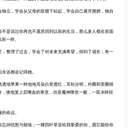
会独立，学会从父母的双翅下站起，学会自己展开翅膀，独自
你不是说过你再也不愿意回到以前的生活，那么多人都在前面
以前一样。
足，整理了过去，学会了对未来充满希望，得到了成长，有一
但永远都会记得她。
熟透地苹果一样他地耳朵白里透红，耳轮分明，外圈和里圈很
眸，倏地笼上层嗜血的寒意，仿若魔神降世一般，一双冰眸轻
服的命运。
你忘掉忧愁与烦恼；一棵四叶草送给我挚爱的你，愿它能给你