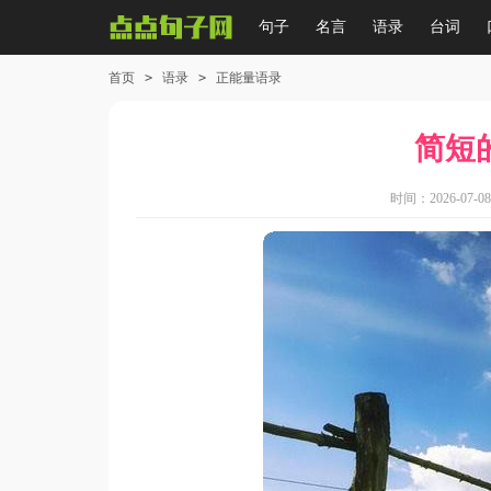
句子
名言
语录
台词
首页
>
语录
>
正能量语录
简短
时间：2026-07-08 