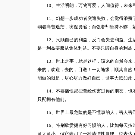
10、生活明朗，万物可爱，人间值得，未来
11、幻想一步成功者突遭失败，会觉得浪费
弱者痛苦迷茫，彷徨畏缩；而强者却坚持不懈，
12、只顾自己的利益，反而会失去利益。生
是一利益要服从集体利益。不要只顾自身的利益
13、世上之事，就是这样，该来的自然会来
来的，欢迎，去的，目送！一切随缘，顺其自然
能做的就是，尽心尽力做好自己，世事大抵如此
14、不要痛恨那些曾经伤害过你的朋友，也
只配拥有他们。
15、世界上最危险的是不懂事的人，害人害
16、特别欣赏拥有好习惯的人，比如每天按
可大可小，但它表明了一种清洁性自律，也表达