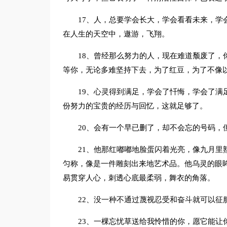
17、人，总要学会长大，学会看看未来，学
在人生的天空中，遨游，飞翔。
18、曾经那么努力的人，现在难道颓废了，
等你，无论多难坚持下去，为了红豆，为了不像
19、心灵得到满足，学会了忏悔，学会了满
份努力的宝贵的经历与回忆，这就足够了。
20、会有一个早已删了，却不会忘的号码，
21、他那红嘟嘟地脸蛋闪着光亮，像九月里
匀称，像是一件雕刻出来地艺术品。他乌灵的眼
易贯穿人心，刺透心底最柔弱，舞衣的角落。
22、没一种不通过蔑视忍受和奋斗就可以征
23、一棵忘忧草送给我怜惜的你，愿它能让