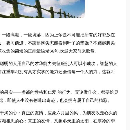
，一段高潮，一段坑落，因为上帝是不可能把所有的好都放在
力，要向前进，不踮起脚尖怎能看到叶子的坚强？不踮起脚尖
收集的简短的正能量语录36句,欢迎大家前来欣赏。
，聪明的人用自己的才华能力去征服别人可以小成功，智慧的人
并注重学习拥有真才实学的能力还会借每一个人的力，这就叫
的果实——虔诚的性格和仁爱 的行为。无论做什么，都要给灵
如此，即使人生没有创造出奇迹，也会拥有属于自己的精彩。
友干渴的心：真正的友情，应象六月里的风，为朋友吹走心头的
两颗相思的心：真正的友情，又象冬天里的太阳，在寒冷的季