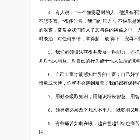
4、有人说： "一个懂得忍耐的人，他没有
不悲不喜。"很多时候，我们的'压力与 不快乐
的沮丧，常常令我们陷入了悲与喜的纠葛之中。
时淡泊，对任何事情，拿得起，放 得下，宠辱不
5、我们必须设法获得并发展一种能力，即
并对他人利益、对自己的行为施于他人生活的影响
6、自己丰富才能感知世界的丰富；自己好
想象成天使，你就不会遇到魔鬼；我们都有保持
7、用勤奋吸取知识，用知识增长智慧，用
8、领导者必须既平凡又不平凡，既聪明又明
9、有些痛苦如刺在喉，越在意越纠结也痛
纳。