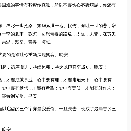
再困难的事情有我帮你克服，所以不要伤心不要烦躁，你还有
悴，看尽一世沧桑，繁华落满一地。忧伤，倾吐一世的悲，寂
这一季的夏末，微凉，回想青春的路途，太远，太苦，在丧失
，余温，残留。青春，倾城。
重要的是谁让你重新展现笑容。晚安！
刻起，循序渐进，持续累积，持之以恒直至成功。晚安！
愿，才能成就事业；心中要有理，才能走遍天下；心中要有
；心中要有梦想，才能有希望；心中有责任，才能有所作为；
才能看到光明。早安！
难以启齿的三个字亦是我爱你。一旦失去，便成了最痛苦的三
。晚安！