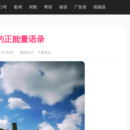
口号
歌词
对联
寄语
俗语
广告语
祝福语
的正能量语录
15:30:09
阅读全文
下载本文