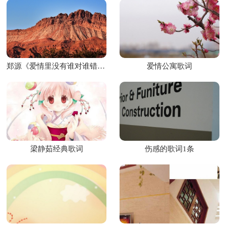
郑源《爱情里没有谁对谁错》歌词
爱情公寓歌词
梁静茹经典歌词
伤感的歌词1条