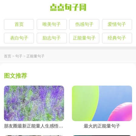
首页
唯美句子
伤感句子
爱情句子
表白句子
励志句子
正能量句子
经典句子
首页
>
句子
>
正能量句子
图文推荐
朋友圈最新正能量人生感悟句子
最火的正能量句子