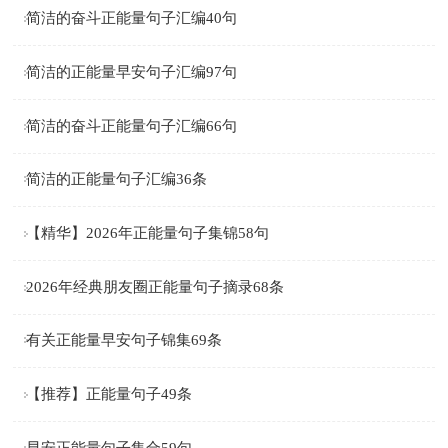
简洁的奋斗正能量句子汇编40句
简洁的正能量早安句子汇编97句
简洁的奋斗正能量句子汇编66句
简洁的正能量句子汇编36条
【精华】2026年正能量句子集锦58句
2026年经典朋友圈正能量句子摘录68条
有关正能量早安句子锦集69条
【推荐】正能量句子49条
早安正能量句子集合59句