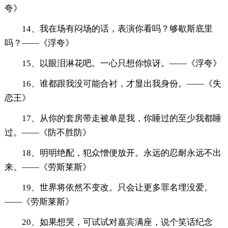
夸》
14、我在场有闷场的话，表演你看吗？够歇斯底里
吗？——《浮夸》
15、以眼泪淋花吧。一心只想你惊讶。——《浮夸》
16、谁都跟我没可能合衬，才显出我身份。——《失
恋王》
17、从你的套房带走被单是我，你睡过的至少我都睡
过。——《防不胜防》
18、明明绝配，犯众憎便放开。永远的忍耐永远不出
来。——《劳斯莱斯》
19、世界将依然不变改。只会让更多罪名埋没爱。
——《劳斯莱斯》
20、如果想哭，可试试对嘉宾满座，说个笑话纪念