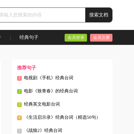
子
经典句子
会员登录
会员注册
推荐句子
电视剧《手机》经典台词
电影《致青春》的经典台词
经典英文电影台词
《生活启示录》经典台词（精选50句）
《战狼2》经典台词