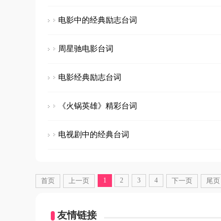
电影中的经典励志台词
周星驰电影台词
电影经典励志台词
《火锅英雄》精彩台词
电视剧中的经典台词
1
2
3
4
首页
上一页
下一页
尾页
友情链接