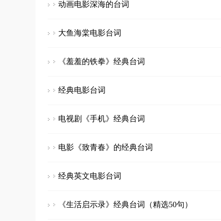
动画电影深海的台词
大鱼海棠电影台词
《羞羞的铁拳》经典台词
经典电影台词
电视剧《手机》经典台词
电影《致青春》的经典台词
经典英文电影台词
《生活启示录》经典台词（精选50句）