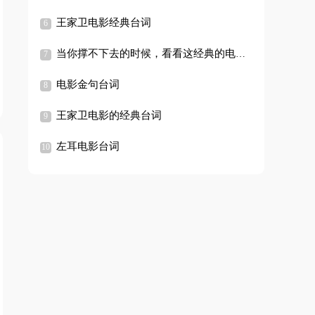
王家卫电影经典台词
当你撑不下去的时候，看看这经典的电影台词
电影金句台词
王家卫电影的经典台词
左耳电影台词