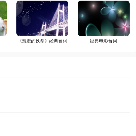
《羞羞的铁拳》经典台词
经典电影台词