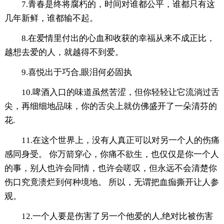
7.青春是终将腐朽的，时间对谁都公平，谁都只有这
几年新鲜，谁都输不起。
8.在爱情里付出的心血和收获的幸福从来不成正比，
越想去爱的人，就越得不到爱。
9.喜悦出于巧合,眼泪何必固执
10.啤酒入口的味道虽然苦涩，但你轻轻让它流淌过舌
尖，再细细地品味，你的舌尖上就仿佛盛开了一朵清芬的
花.
11.在这个世界上，没有人真正可以对另一个人的伤痛
感同身受。 你万箭穿心，你痛不欲生，也仅仅是你一个人
的事，别人也许会同情，也许会嗟叹，但永远不会清楚你
伤口究竟溃烂到何种境地。 所以，无谓把血痂撕开让人参
观。
12.一个人要是伤害了另一个他爱的人,绝对比被伤害