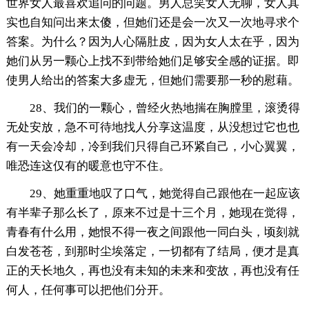
世界女人最喜欢追问的问题。男人总笑女人无聊，女人其
实也自知问出来太傻，但她们还是会一次又一次地寻求个
答案。为什么？因为人心隔肚皮，因为女人太在乎，因为
她们从另一颗心上找不到带给她们足够安全感的证据。即
使男人给出的答案大多虚无，但她们需要那一秒的慰藉。
28、我们的一颗心，曾经火热地揣在胸膛里，滚烫得
无处安放，急不可待地找人分享这温度，从没想过它也也
有一天会冷却，冷到我们只得自己环紧自己，小心翼翼，
唯恐连这仅有的暖意也守不住。
29、她重重地叹了口气，她觉得自己跟他在一起应该
有半辈子那么长了，原来不过是十三个月，她现在觉得，
青春有什么用，她恨不得一夜之间跟他一同白头，顷刻就
白发苍苍，到那时尘埃落定，一切都有了结局，便才是真
正的天长地久，再也没有未知的未来和变故，再也没有任
何人，任何事可以把他们分开。