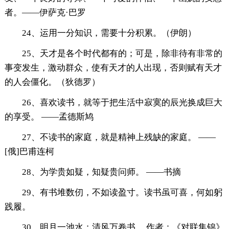
者。——伊萨克·巴罗
24、运用一分知识，需要十分积累。（伊朗）
25、天才是各个时代都有的；可是，除非待有非常的
事变发生，激动群众，使有天才的人出现，否则赋有天才
的人会僵化。（狄德罗）
26、喜欢读书，就等于把生活中寂寞的辰光换成巨大
的享受。 ——孟德斯鸠
27、不读书的家庭，就是精神上残缺的家庭。 ——
[俄]巴甫连柯
28、为学贵如疑，知疑贵问师。 ——书摘
29、有书堆数仞，不如读盈寸。读书虽可喜，何如躬
践履。
30、明月一池水；清风万卷书。 作者：《对联集锦》