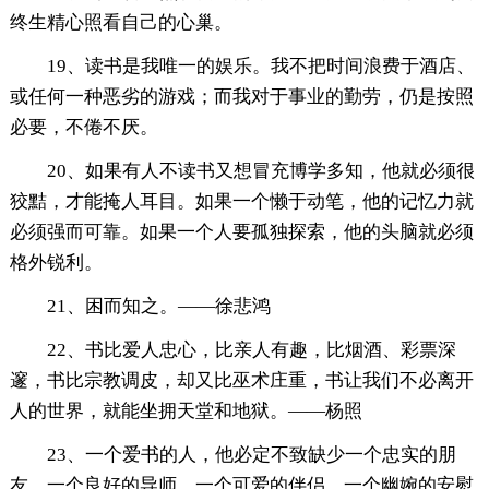
终生精心照看自己的心巢。
19、读书是我唯一的娱乐。我不把时间浪费于酒店、
或任何一种恶劣的游戏；而我对于事业的勤劳，仍是按照
必要，不倦不厌。
20、如果有人不读书又想冒充博学多知，他就必须很
狡黠，才能掩人耳目。如果一个懒于动笔，他的记忆力就
必须强而可靠。如果一个人要孤独探索，他的头脑就必须
格外锐利。
21、困而知之。——徐悲鸿
22、书比爱人忠心，比亲人有趣，比烟酒、彩票深
邃，书比宗教调皮，却又比巫术庄重，书让我们不必离开
人的世界，就能坐拥天堂和地狱。——杨照
23、一个爱书的人，他必定不致缺少一个忠实的朋
友、一个良好的导师、一个可爱的伴侣、一个幽婉的安慰