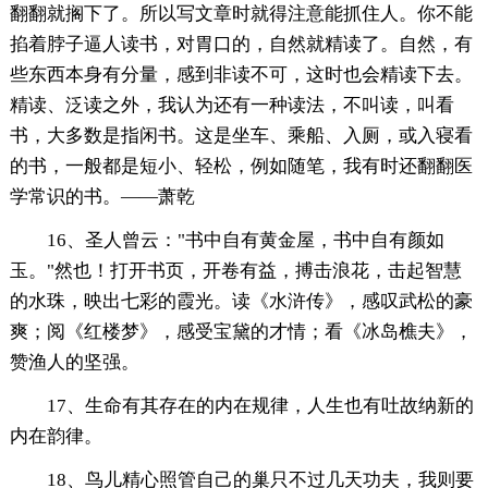
翻翻就搁下了。所以写文章时就得注意能抓住人。你不能
掐着脖子逼人读书，对胃口的，自然就精读了。自然，有
些东西本身有分量，感到非读不可，这时也会精读下去。
精读、泛读之外，我认为还有一种读法，不叫读，叫看
书，大多数是指闲书。这是坐车、乘船、入厕，或入寝看
的书，一般都是短小、轻松，例如随笔，我有时还翻翻医
学常识的书。——萧乾
16、圣人曾云："书中自有黄金屋，书中自有颜如
玉。"然也！打开书页，开卷有益，搏击浪花，击起智慧
的水珠，映出七彩的霞光。读《水浒传》，感叹武松的豪
爽；阅《红楼梦》，感受宝黛的才情；看《冰岛樵夫》，
赞渔人的坚强。
17、生命有其存在的内在规律，人生也有吐故纳新的
内在韵律。
18、鸟儿精心照管自己的巢只不过几天功夫，我则要