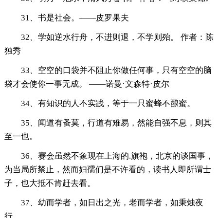
31、书是社会。——皮罗果夫
32、学如逆水行舟，不进则退，不学则殆。 作者：陈
独秀
33、空空的口袋并不阻止你做任何事，只有空空的脑
袋才会使你一事无成。 ——诺曼·文森特·皮尔
34、有知识的人不实践，等于一只蜜蜂不酿蜜。
35、闻道有蚤莫，行道有难易，然能自强不息，则其
至一也。
36、赛会虽然不象现在上海的.旗袍，北京的谈国事，
为当局所禁止，然而妇孺们是不许看的，读书人即所谓士
子，也大抵不肯赶去看。
37、幼而学者，如日出之光，老而学者，如秉烛夜
行。