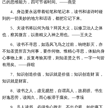
己的思维能力，四可节省时间。——燕堂
4、身边要永远带着铅笔和笔记本，读书和读诗时碰
到的一切美妙的地方和话语，都把它记下来。
5、夫读书将以何为哉？辩其大义，以修卫治人之体
也，察其微言，以善精义入神之用也。——王夫之
6、读书不寻思，如迅风飞鸟之过前，响绝影灭，亦
不知圣贤所言为何事，要作何物。惟精心寻思，体贴向身
心事物上来，反复考验其理，则知圣贤之书，一字一句皆
有用矣。——薛暄
7、知识创造价值，知识就是价值；知识创造财 富，
知识就是财富。
8、读书之人，虚见臆想，自谓高人，故易骄。书生
好逸恶劳，读阅久，而心板滞于腐矣。—李垛
9、凡人读书，必须专心致志，不出户庭，如此痛下