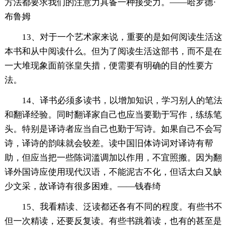
方法都要求我们的注意力具备一种接受力。——哈罗德·
布鲁姆
13、对于一个艺术家来说，重要的是如何阅读生活这
本书和从中阅读什么。但为了阅读生活这部书，而不是在
一大堆现象面前张皇失措，便需要有明确的目的性要方
法。
14、译书必须多读书，以增加知识，学习别人的笔法
和翻译经验。同时翻译家自己也应当要勤于写作，练练笔
头。特别是译诗者应当自己也勤于写诗。如果自己不会写
诗，译诗的韵味就会较差。读中国旧体诗词对译诗有帮
助，但应当把一些陈词滥调加以作用，不宜照搬。因为翻
译外国诗应使用现代汉语，不能泥古不化，但话太白又缺
少文采，故译诗有很多困难。——钱春绮
15、我看精读、泛读都还各有不同的程度。有些书不
但一次精读，还要反复读。有些书跳着读，也有的甚至是