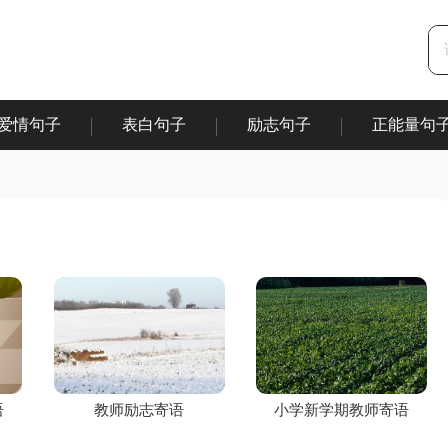
爱情句子
表白句子
励志句子
正能量句
|
|
|
语
教师励志寄语
小学新学期教师寄语