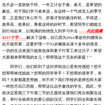
也不必一直耿耿于怀。一年之计在于春。春天，是希望的
象征。对于我们学习者来说，在这样一个气候宜人的季节
里，正是我们专心学习，舒展才智的最佳时机，学得进，
效率高，效果好。乘着这样的好时节，希望同学们都能立
刻行动起来，以饱满的热情投入到学习中去
……此处隐藏
4537个字……
解决了温饱，自己因为20xx事故伤到腰骨从
此不能劳累，还要护理一个93岁瘫痪在床十多年的母亲，
一切的生活来源只能靠低保和妻子打零工来过日子！希望
大家都来帮帮我的女儿！帮帮我这个无奈的家庭！”
同学们，你们听到了这封求助信心里有何感想？想不
想帮帮林优姐姐？想帮的同学举手！不想帮的请举手，有
吗？大家都愿意帮她，对不对？我们学校的老师也和大家
一样想尽自己所能，帮帮这位品学兼优的学生。因此，学
校决定星期三下午第二节的主题班会课我们再次相聚在这
里，举行全校师生的爱心捐款仪式，同学们回去和家长商