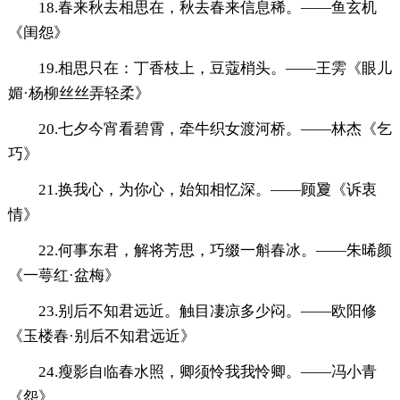
18.春来秋去相思在，秋去春来信息稀。——鱼玄机
《闺怨》
19.相思只在：丁香枝上，豆蔻梢头。——王雱《眼儿
媚·杨柳丝丝弄轻柔》
20.七夕今宵看碧霄，牵牛织女渡河桥。——林杰《乞
巧》
21.换我心，为你心，始知相忆深。——顾夐《诉衷
情》
22.何事东君，解将芳思，巧缀一斛春冰。——朱晞颜
《一萼红·盆梅》
23.别后不知君远近。触目凄凉多少闷。——欧阳修
《玉楼春·别后不知君远近》
24.瘦影自临春水照，卿须怜我我怜卿。——冯小青
《怨》