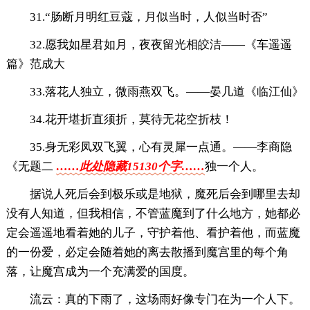
31.“肠断月明红豆蔻，月似当时，人似当时否”
32.愿我如星君如月，夜夜留光相皎洁——《车遥遥
篇》范成大
33.落花人独立，微雨燕双飞。——晏几道《临江仙》
34.花开堪折直须折，莫待无花空折枝！
35.身无彩凤双飞翼，心有灵犀一点通。——李商隐
《无题二
……此处隐藏15130个字……
独一个人。
据说人死后会到极乐或是地狱，魔死后会到哪里去却
没有人知道，但我相信，不管蓝魔到了什么地方，她都必
定会遥遥地看着她的儿子，守护着他、看护着他，而蓝魔
的一份爱，必定会随着她的离去散播到魔宫里的每个角
落，让魔宫成为一个充满爱的国度。
流云：真的下雨了，这场雨好像专门在为一个人下。