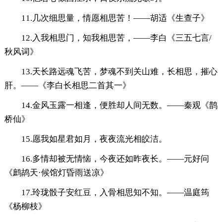
11.几次细思量，情愿相思苦！——胡适《生查子》
12.入我相思门，知我相思苦，——李白《三五七言/
秋风词》
13.天长路远魂飞苦，梦魂不到关山难，长相思，摧心
肝。——《李白长相思二首其一》
14.金风玉露一相逢，便胜却人间无数。——秦观《鹊
桥仙》
15.愿我如星君如月，夜夜流光相皎洁。
16.多情却被无情恼，今夜还如昨夜长。——元好问
《鹧鸪天·候馆灯昏雨送凉》
17.玲珑骰子安红豆，入骨相思知不知。——温庭筠
《杨柳枝》