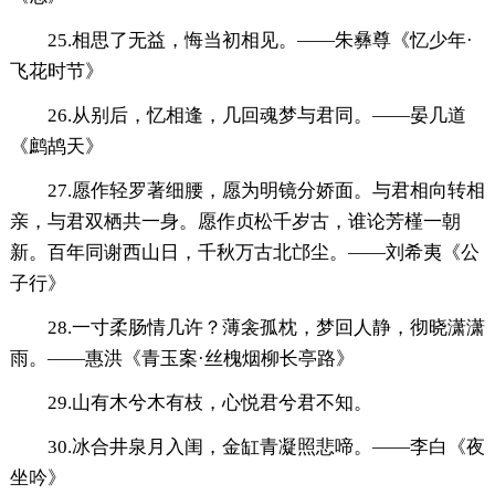
25.相思了无益，悔当初相见。——朱彝尊《忆少年·
飞花时节》
26.从别后，忆相逢，几回魂梦与君同。——晏几道
《鹧鸪天》
27.愿作轻罗著细腰，愿为明镜分娇面。与君相向转相
亲，与君双栖共一身。愿作贞松千岁古，谁论芳槿一朝
新。百年同谢西山日，千秋万古北邙尘。——刘希夷《公
子行》
28.一寸柔肠情几许？薄衾孤枕，梦回人静，彻晓潇潇
雨。——惠洪《青玉案·丝槐烟柳长亭路》
29.山有木兮木有枝，心悦君兮君不知。
30.冰合井泉月入闺，金缸青凝照悲啼。——李白《夜
坐吟》