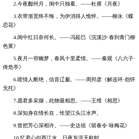
2.今夜鄜州月，闺中只独看。——杜甫《月夜》
3.衣带渐宽终不悔，为伊消得人憔悴。——柳永《蝶
恋花》
4.闺中红日奈何长。——冯延巳《浣溪沙·春到青门柳
色黄》
5.夜月一帘幽梦，春风十里柔情。——秦观《八六子·
倚危亭》
6.嗟情人断绝，信音辽邈。——周邦彦《解连环·怨怀
无托》
7.愿君多采撷，此物最相思。——王维《相思》
8.深知身在情长在，怅望江头江水声。
9.曾把芳心深相许。——史达祖《留春令·咏梅花》
10.忆君心似西江水，日夜东流无歇时。