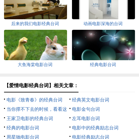
后来的我们电影经典台词
动画电影深海的台词
大鱼海棠电影台词
经典电影台词
【爱情电影经典台词】相关文章：
电影《致青春》的经典台词
经典英文电影台词
当你撑不下去的时候，看看这
电影金句台词
经典的电影台词
王家卫电影的经典台词
左耳电影台词
经典的电影台词
电影中的经典励志台词
周星驰电影台词
电影经典励志台词