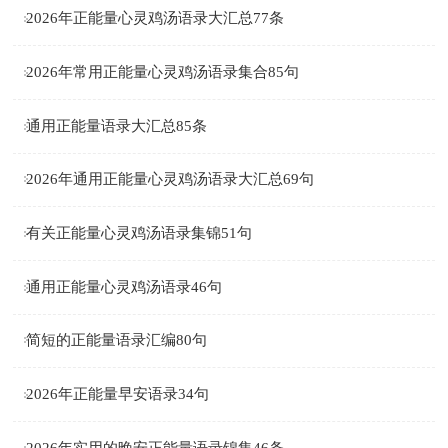
2026年正能量心灵鸡汤语录大汇总77条
2026年常用正能量心灵鸡汤语录集合85句
通用正能量语录大汇总85条
2026年通用正能量心灵鸡汤语录大汇总69句
有关正能量心灵鸡汤语录集锦51句
通用正能量心灵鸡汤语录46句
简短的正能量语录汇编80句
2026年正能量早安语录34句
2026年实用的晚安正能量语录锦集46条