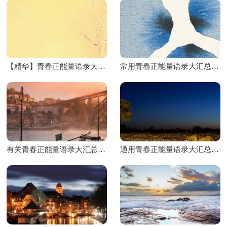
【精华】青春正能量语录大汇总92句
常用青春正能量语录大汇总66句
有关青春正能量语录大汇总79条
通用青春正能量语录大汇总50条