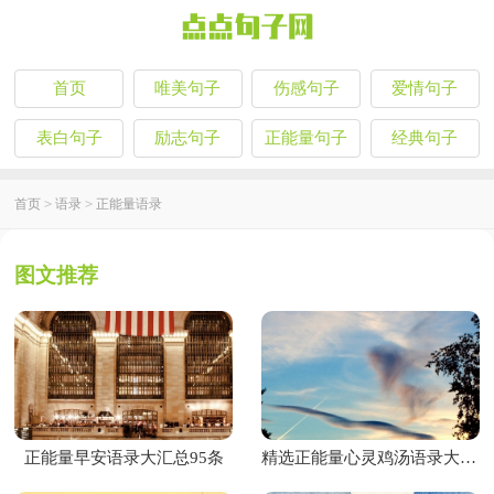
首页
唯美句子
伤感句子
爱情句子
表白句子
励志句子
正能量句子
经典句子
首页
>
语录
>
正能量语录
图文推荐
正能量早安语录大汇总95条
精选正能量心灵鸡汤语录大汇总84条