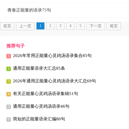
青春正能量的语录75句
1
2
3
4
5
首页
上一页
下一页
尾页
推荐句子
2026年常用正能量心灵鸡汤语录集合85句
通用正能量语录大汇总85条
2026年通用正能量心灵鸡汤语录大汇总69句
有关正能量心灵鸡汤语录集锦51句
通用正能量心灵鸡汤语录46句
简短的正能量语录汇编80句