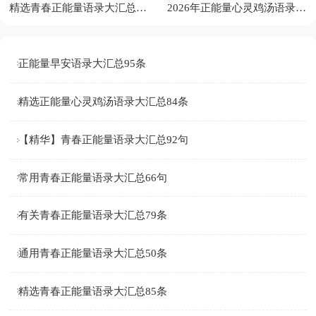
精选青春正能量语录大汇总85条
2026年正能量心灵鸡汤语录大汇总77条
正能量早安语录大汇总95条
精选正能量心灵鸡汤语录大汇总84条
【精华】青春正能量语录大汇总92句
常用青春正能量语录大汇总66句
有关青春正能量语录大汇总79条
通用青春正能量语录大汇总50条
精选青春正能量语录大汇总85条