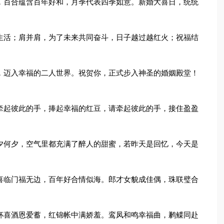
，百合蕴含百年好和，月季代表四季如意。新婚大喜日，统统
生活；肩并肩，为了未来共同奋斗，日子越过越红火；祝福结
，迈入幸福的二人世界。祝贺你，正式步入神圣的婚姻殿堂！
牵起彼此的手，捧起幸福的红豆，请牵起彼此的手，接住盈盈
夕何夕，空气里都充满了醉人的甜蜜，若昨天是回忆，今天是
喜临门福无边，百年好合情似海。郎才女貌成佳偶，珠联璧合
杯喜酒恩爱蓄，红锦帐中满娇羞。鸾凤和鸣幸福曲，鹣鲽同赴