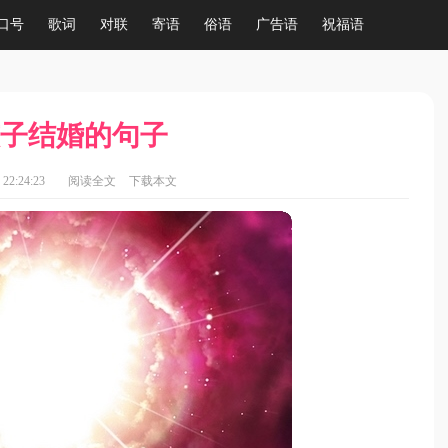
口号
歌词
对联
寄语
俗语
广告语
祝福语
子结婚的句子
22:24:23
阅读全文
下载本文