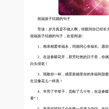
祝福孩子结婚的句子
导读：岁月真是不饶人啊，转眼间你已经长
祝福孩子结婚的句子，欢迎阅读!
1、相亲相爱幸福永，同德同心幸福长。愿
2、在这春暧花开，群芳吐艳的日子里，你
白头偕老！
3、我敬你一杯，感受新婚里你的幸福和甜
生活像花儿一样美！
4、辛劳了半辈子，贡献了几十年，在这春暧
香”！
5、恭喜你找到了今生唯一灵魂之伴侣，在