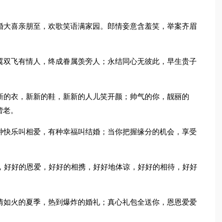
婚大喜亲朋至，欢歌笑语满家园。郎情妾意含羞笑，举案齐眉
翼双飞有情人，终成眷属羡旁人；永结同心无彼此，早生贵子
新的衣，新新的鞋，新新的人儿笑开颜；帅气的你，靓丽的
偕老。
种快乐叫相爱，有种幸福叫结婚；当你把握缘分的机会，享受
中，好好的恩爱，好好的相携，好好地体谅，好好的相待，好好
情如火的夏季，热到爆炸的婚礼；真心礼包全送你，恩恩爱爱