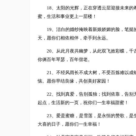
18、太阳的光辉，正在穿透云层迎接未来的
蜜，生活和事业更上一层楼！
19、洁白的婚纱掩映着新娘娇媚的脸，笔挺
天，愿你们相依相伴，牵手到永远。
20、从此月夜共幽梦，从此双飞效彩蝶，千
你俩百年琴瑟，百年偕老。
21、不经风雨长不成大树，不受百炼难以成
恼。愿你早结良缘，共创美好家园！
22、找到真爱，告别孤独；找到依靠，告别
起点，生活新的一页，祝你们一生幸福甜蜜！
23、爱是蜜糖，是雪莲，是永恒的赞歌，是
大喜的日子，愿你们一生幸福！