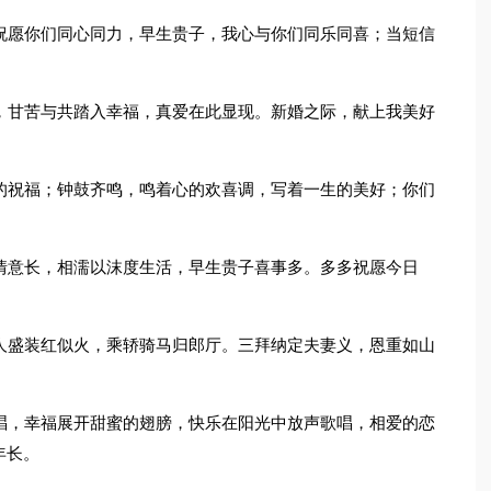
祝愿你们同心同力，早生贵子，我心与你们同乐同喜；当短信
，甘苦与共踏入幸福，真爱在此显现。新婚之际，献上我美好
的祝福；钟鼓齐鸣，鸣着心的欢喜调，写着一生的美好；你们
情意长，相濡以沫度生活，早生贵子喜事多。多多祝愿今日
人盛装红似火，乘轿骑马归郎厅。三拜纳定夫妻义，恩重如山
唱，幸福展开甜蜜的翅膀，快乐在阳光中放声歌唱，相爱的恋
年长。