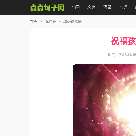
句子
名言
语录
台词
首页
>
祝福语
>
结婚祝福语
祝福孩
时间：2025-11-18 