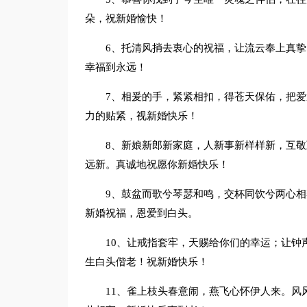
朵，祝新婚愉快！
6、托清风捎去衷心的祝福，让流云奉上真
幸福到永远！
7、相爰的手，紧紧相扣，得苍天保佑，把
力的贴紧，视新婚快乐！
8、新娘新郎新家庭，人新事新样样新，互
远新。真诚地祝愿你新婚快乐！
9、鼓盆而歌兮琴瑟和鸣，交杯同饮兮两心
新婚祝福，恩爱到白头。
10、让戒指套牢，天赐给你们的幸运；让钟
生白头偕老！祝新婚快乐！
11、雀上枝头春意闹，燕飞心怀伊人来。风