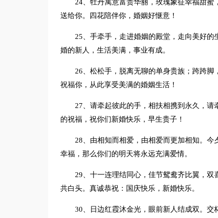
24、牡丹寓意富贵华丽，玫瑰象征幸福甜蜜
送给你。四花陪伴你，婚姻好惬意！
25、手牵手，走进婚姻的殿堂，走向美好的
婚的新人，生活美满，事业有成。
26、松松手，脱离无聊的单身贵族；跨跨脚
祝福你，从此享受美满的婚姻生活！
27、请牵起彼此的手，相扶相携到永久，请
的祝福，祝你们新婚快乐，早生贵子！
28、由相知而相爱，由相爱而更加相知。今
幸福，那么你们的明天将永远充满爱情。
29、十一连理结同心，佳节鸳鸯齐比翼，双
共白头。真诚恭祝：国庆快乐，新婚快乐。
30、日边红霞沐金光，眼前新人结成双。交