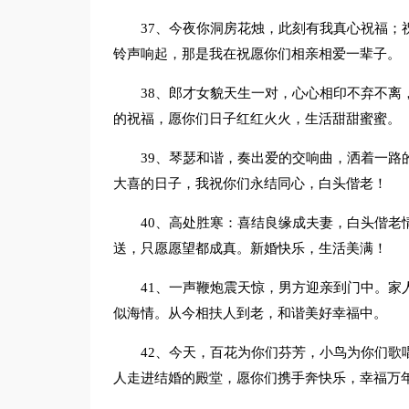
37、今夜你洞房花烛，此刻有我真心祝福；
铃声响起，那是我在祝愿你们相亲相爱一辈子。
38、郎才女貌天生一对，心心相印不弃不离
的祝福，愿你们日子红红火火，生活甜甜蜜蜜。
39、琴瑟和谐，奏出爱的交响曲，洒着一路
大喜的日子，我祝你们永结同心，白头偕老！
40、高处胜寒：喜结良缘成夫妻，白头偕老
送，只愿愿望都成真。新婚快乐，生活美满！
41、一声鞭炮震天惊，男方迎亲到门中。家
似海情。从今相扶人到老，和谐美好幸福中。
42、今天，百花为你们芬芳，小鸟为你们歌
人走进结婚的殿堂，愿你们携手奔快乐，幸福万