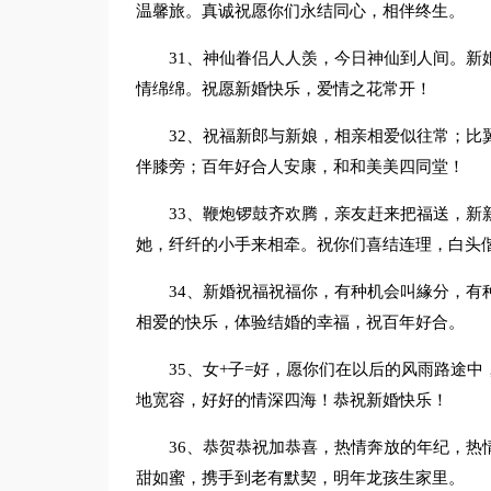
温馨旅。真诚祝愿你们永结同心，相伴终生。
31、神仙眷侣人人羡，今日神仙到人间。新
情绵绵。祝愿新婚快乐，爱情之花常开！
32、祝福新郎与新娘，相亲相爱似往常；比
伴膝旁；百年好合人安康，和和美美四同堂！
33、鞭炮锣鼓齐欢腾，亲友赶来把福送，新
她，纤纤的小手来相牵。祝你们喜结连理，白头
34、新婚祝福祝福你，有种机会叫緣分，有
相爱的快乐，体验结婚的幸福，祝百年好合。
35、女+子=好，愿你们在以后的风雨路途
地宽容，好好的情深四海！恭祝新婚快乐！
36、恭贺恭祝加恭喜，热情奔放的年纪，热
甜如蜜，携手到老有默契，明年龙孩生家里。