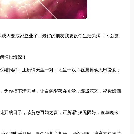
大成人要成家立业了，最好的朋友我要祝你生活美满，下面是
你俩情比海深！
俩永结同好，正所谓天生一对，地生一双！祝愿你俩恩恩爱爱，
蜜，为你摘下满天星，让白鸽衔落在礼堂，缀成花环，祝你婚姻
花开的日子，恭贺您再婚之喜，正所谓“夕无限好，萱草晚来
往后的幽幽爱河里，愿你俩相亲相爱，同心同德，培育幸福的花