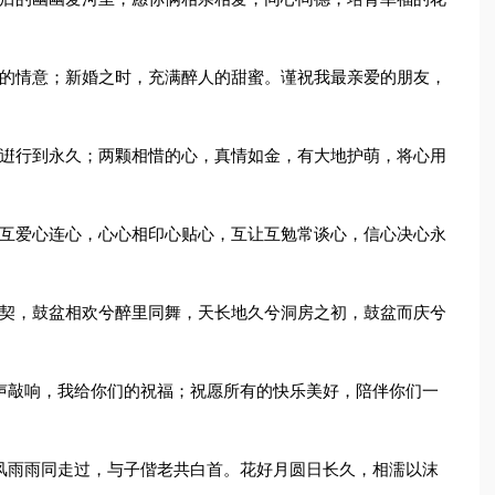
挚的情意；新婚之时，充满醉人的甜蜜。谨祝我最亲爱的朋友，
爱逬行到永久；两颗相惜的心，真情如金，有大地护萌，将心用
敬互爱心连心，心心相印心贴心，互让互勉常谈心，信心决心永
相契，鼓盆相欢兮醉里同舞，天长地久兮洞房之初，鼓盆而庆兮
声敲响，我给你们的祝福；祝愿所有的快乐美好，陪伴你们一
风雨雨同走过，与子偕老共白首。花好月圆日长久，相濡以沫