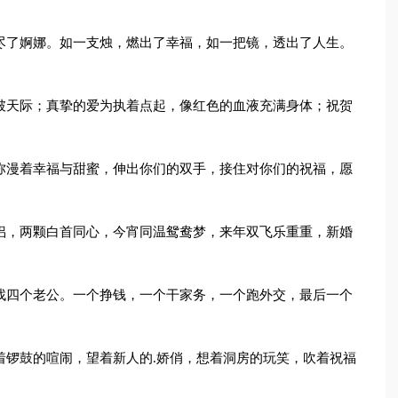
尽了婀娜。如一支烛，燃出了幸福，如一把镜，透出了人生。
破天际；真挚的爱为执着点起，像红色的血液充满身体；祝贺
弥漫着幸福与甜蜜，伸出你们的双手，接住对你们的祝福，愿
侣，两颗白首同心，今宵同温鸳鸯梦，来年双飞乐重重，新婚
找四个老公。一个挣钱，一个干家务，一个跑外交，最后一个
着锣鼓的喧闹，望着新人的.娇俏，想着洞房的玩笑，吹着祝福