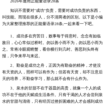
2026年通用正能量语录28条
知识不需要对"成功"负责，需要对成功负责的东西，
叫技能。而现在很多人，分不清两者的区别。以下是小编
为大家整理推荐的正能量语录28条,一起来看一下吧。
1、成功多在穷苦日，败事每于得意时。念念有如临
敌日，心心常似过桥时。勿以善小而不为，勿以恶小而为
之。常将冷眼观螃蟹，看你横行到几时。善恶到头终有
报，只争来早与来迟。
2、勤奋是成功之舟，正因为有勤奋的精神，才使没
有天资的人，照样可以有作为；但若有天资，却不注意后
天的培养，不勤奋学习，那么就不会有什么作为。
3、泉水的甘甜不在于器皿的高贵，就像一个人的成
功不在于他的天赋或生活条件。只有干渴的人才会尝到泉
水的甘甜与清痞，只有经历过挫折困难的人才会感到成功