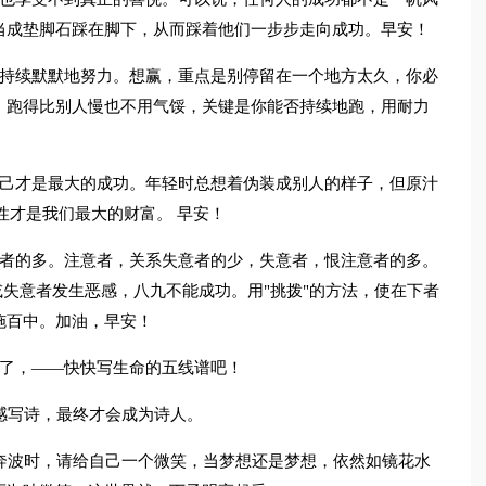
当成垫脚石踩在脚下，从而踩着他们一步步走向成功。早安！
然持续默默地努力。想赢，重点是别停留在一个地方太久，你必
，跑得比别人慢也不用气馁，关键是你能否持续地跑，用耐力
自己才是最大的成功。年轻时总想着伪装成别人的样子，但原汁
性才是我们最大的财富。 早安！
上者的多。注意者，关系失意者的少，失意者，恨注意者的多。
或失意者发生恶感，八九不能成功。用"挑拨"的方法，使在下者
施百中。加油，早安！
晴了，——快快写生命的五线谱吧！
感写诗，最终才会成为诗人。
奔波时，请给自己一个微笑，当梦想还是梦想，依然如镜花水