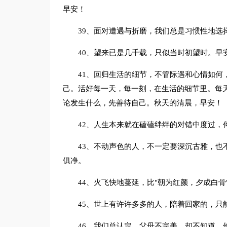
早安！
39、面对遭遇与折磨，我们总是习惯性地选
40、望来已是几千载，只似当时初望时。早
41、回归生活的细节，不管际遇和心情如何
己。活好每一天，每一刻，在生活的细节里。每
论发生什么，先善待自己。秋天的清晨，早安！
42、人生本来就在磕磕绊绊的对错中度过，
43、不动声色的人，不一定要深沉古雅，也
俱净。
44、火飞快地蔓延，比"朝为红颜，夕成白
45、世上有许许多多的人，陪着回家的，只
46、我们总认定，父母不完美。却不知道，