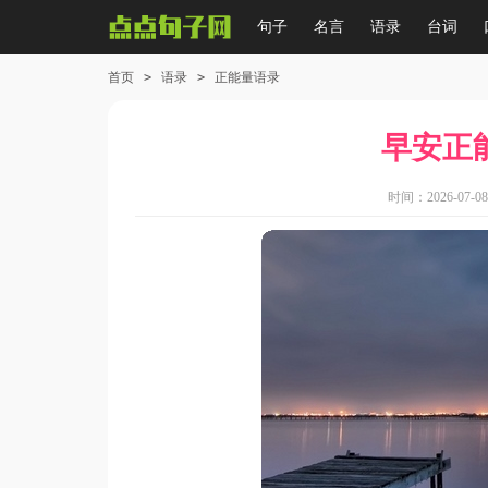
句子
名言
语录
台词
首页
>
语录
>
正能量语录
早安正
时间：2026-07-08 