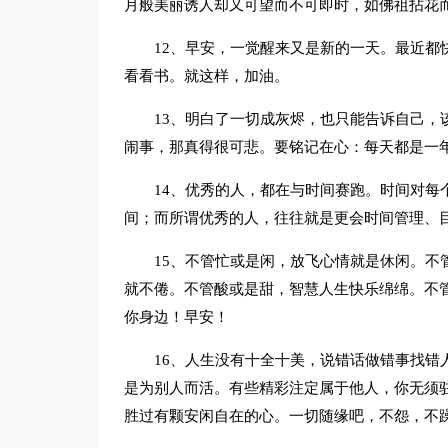
月般美丽诱人却又可望而不可即时，如佛祖拈花
12、早安，一觉醒来又是新的一天。最近都
看看书。就这样，加油。
13、明白了一切成灰烬，也只能告诉自己，
闹事，那真得很可悲。要铭记在心：每天都是一
14、优秀的人，都在与时间赛跑。时间对每
间；而所谓优秀的人，往往就是更会时间管理、
15、不管忙或是闲，放飞心情就是休闲。不
就不倦。不管酸或是甜，智慧人生快乐绵绵。不
你身边！早安！
16、人生没有十全十美，说错话做错事找错
是为别人而活。有些精彩注定属于他人，你无须
胜过有颗安闲自在的心。一切随缘吧，不怨，不