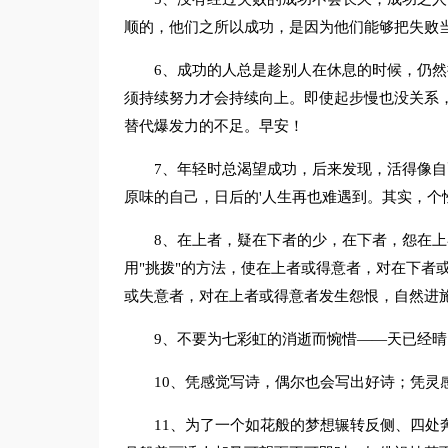
顺的，他们之所以成功，是因为他们能够把失败
6、成功的人总是趁别人在休息的时候，仍
须持续努力才会持续向上。即使起步慢也没关系
替代爆发力的不足。早安！
7、年轻时总渴望成功，后来发现，活得像
原味的自己，日后的'人生再也难遇到。其实，个
8、在上者，疑在下者的少，在下者，怨在
用"挑拨"的方法，使在上者或得意者，对在下者
或失意者，对在上者或得意者发生怨恨，自然进
9、不要为七彩虹的消逝而惋惜——天已经
10、凭感觉写诗，偶尔也会写出好诗；凭灵
11、为了一个如花般的梦想辗转反侧、四处