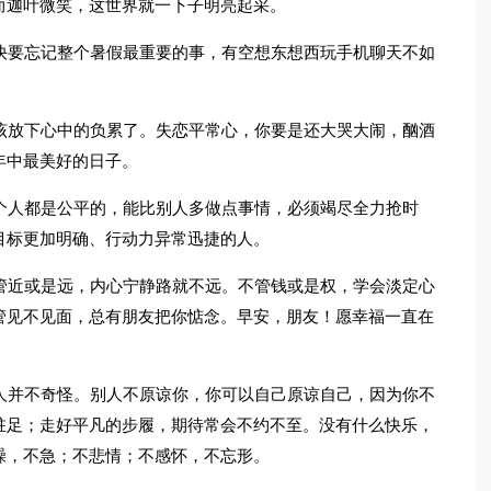
而迦叶微笑，这世界就一下子明亮起采。
快要忘记整个暑假最重要的事，有空想东想西玩手机聊天不如
该放下心中的负累了。失恋平常心，你要是还大哭大闹，酗酒
年中最美好的日子。
个人都是公平的，能比别人多做点事情，必须竭尽全力抢时
目标更加明确、行动力异常迅捷的人。
管近或是远，内心宁静路就不远。不管钱或是权，学会淡定心
管见不见面，总有朋友把你惦念。早安，朋友！愿幸福一直在
人并不奇怪。别人不原谅你，你可以自己原谅自己，因为你不
驻足；走好平凡的步履，期待常会不约不至。没有什么快乐，
躁，不急；不悲情；不感怀，不忘形。