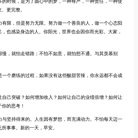
多的时候，是为了圆心中的梦，一种尊严，一种责任，一种使
立、更完整。
力有限，但是努力无限。努力做一个善良的人，做一个心态阳
己，也感染身边的人。你阳光，世界也会因你而光彩。大家，
得慢，就怕走错路；不怕不如意，就怕想不通。与其羡慕别
是一个磨练的过程，如果没有这些酸甜苦辣，你永远都不会成
让自己突破？如何增加收入？如何让自己的业绩倍增？如何让
于你的思考！
力与坚持得来的。人生因有梦想，而充满动力。不怕每天迈一
无所事事。新的一天，早安。