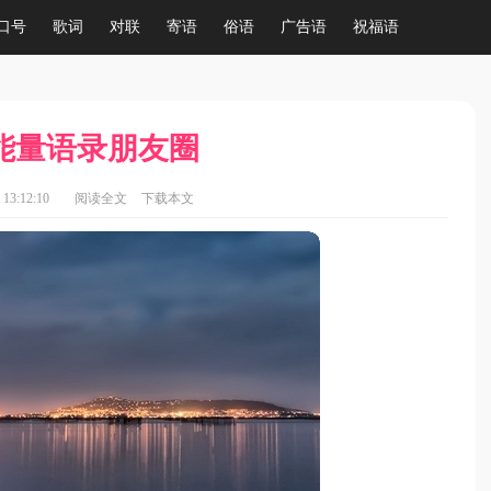
口号
歌词
对联
寄语
俗语
广告语
祝福语
能量语录朋友圈
13:12:10
阅读全文
下载本文