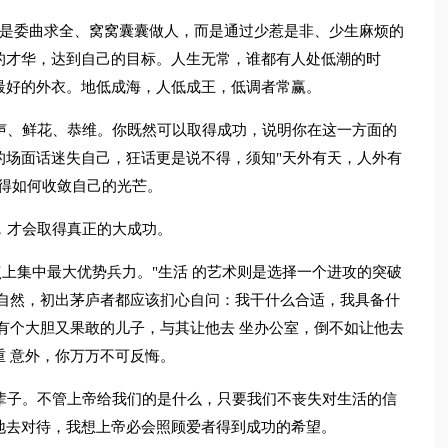
不是委曲求全、窝窝囊囊做人，而是通过少惹是非、少生麻烦的
的才华，达到自己的目标。人生无常，谁都有人处低潮的时
最好的外衣。地低成海，人低成王，低调者常赢。
声、鲜花、恭维。你既然可以取得成功，说明你在这一方面的
的场面话迷失自己，狂话更是说不得，须知"天外有天，人外有
得如何收敛自己的光芒。
，才会取得真正的大成功。
点上集中最大优势兵力。"生活 的艺术则是选择一个进攻的突破
任自然，初出茅庐者都应该扪心自问：我干什么合适，我具备什
有个大胆又果敢的儿子，与其让他去 坐办公室，倒不如让他去
 意外，你万万不可反悔。
辈子。不管上帝给我们的是什么，只要我们不丧失对生活的信
地去对待，我想上帝必会照顾爱者得到成功的希望。