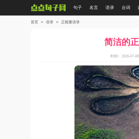
句子
名言
语录
台词
首页
>
语录
>
正能量语录
简洁的正
时间：2026-07-08 