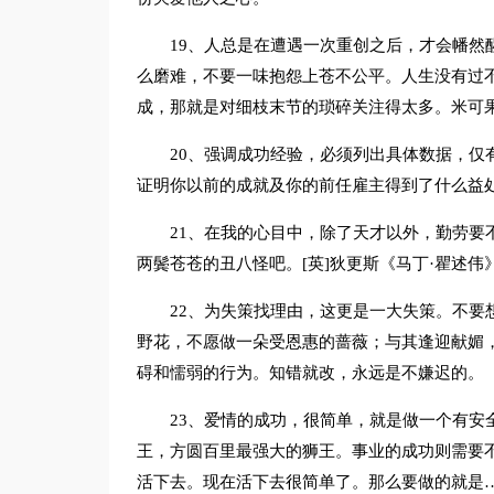
19、人总是在遭遇一次重创之后，才会幡然
么磨难，不要一味抱怨上苍不公平。人生没有过
成，那就是对细枝末节的琐碎关注得太多。米可
20、强调成功经验，必须列出具体数据，仅
证明你以前的成就及你的前任雇主得到了什么益
21、在我的心目中，除了天才以外，勤劳要
两鬓苍苍的丑八怪吧。[英]狄更斯《马丁·瞿述伟》
22、为失策找理由，这更是一大失策。不要
野花，不愿做一朵受恩惠的蔷薇；与其逢迎献媚
碍和懦弱的行为。知错就改，永远是不嫌迟的。
23、爱情的成功，很简单，就是做一个有安
王，方圆百里最强大的狮王。事业的成功则需要
活下去。现在活下去很简单了。那么要做的就是