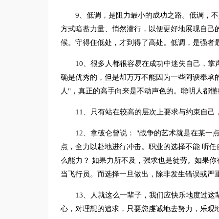
9、低调，是阻力最小的成功之路。低调，
方式暗蓄力量、悄然潜行，以便更好地展现自己
候。守得住低处，才到得了高处。低调，是强者
10、很多人都很容易在成功中迷失自己，掌
确是优秀的，但是却万万不能因为一些阿谀奉承
人"，真正的高手向来是不动声色的。聪明人都懂
11、只有站在较高的层次上要求与约束自己
12、拿破仑曾说： "战争的艺术就是在某一
点，全力以赴地进行冲击。职业的选择不能 听
么能力？ 如果力所不及，强求也是徒劳。如果你
当飞行员。而选择一旦做出，除非发生错误或严重
13、人就这么一辈子，我们应快乐地度过这
心，对理想的追求，只要您虔诚地去努力，乐观