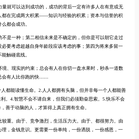
力量就可以达到成功的，成功的背后一定有许多人在有意或无
人都在完成两大积累——知识与经验的积累；资本与信誉的积
什么都会成功。
功不是一种；第二相信未来是不确定的，但你是可以朝它走过
没必要考虑超越自身年龄段应该考虑的事；第四为将来多留一
不能触碰底线。
环境、现实的约束；总会有人在你切一盘水果时，秒杀一道数
总会有人比你跑的快……
个人都能读懂生命。2.人人都拥有头脑，但并非每一个人都能善
利。4.智慧不会不请自来，但我们必须勤奋思索。5.快乐不会
命，善于动脑的人，才算得上真正拥有生命。
比较重。由于、竞争激烈，生活压力大。由于、都很努力。由
心理，金钱意识。更需要一份单纯，一份洒脱，一份感恩，一