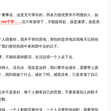
一番事业，这是无可厚非的，而各方面优势并不明显的人，如
508个字……
活只有放得下，才能提得起，放是潇洒，放是美
个人陪着你，我并不害怕异地，害怕的是异地后我每天记得你
了我们曾经风雨中来风雨中去的日子。
搏，不能轻易掉眼泪，生活总得一个人走下去。
那种人，没办法，现实是这样，我们要学会成长，需要带上面
年，我到底做了什么，成长了吗，感觉没有，只是变成了自己
也并不是多好，每个人都有自己的苦楚。不要羡慕别人的鞋子
共勉。
着饭，一个人默默写着作业，一个人为梦想加训时，我希望你