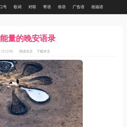
口号
歌词
对联
寄语
俗语
广告语
祝福语
能量的晚安语录
13:12:04
阅读全文
下载本文