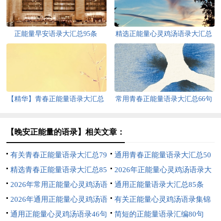
正能量早安语录大汇总95条
精选正能量心灵鸡汤语录大汇总
84条
【精华】青春正能量语录大汇总
常用青春正能量语录大汇总66句
92句
【晚安正能量的语录】相关文章：
有关青春正能量语录大汇总79
通用青春正能量语录大汇总50
条
精选青春正能量语录大汇总85
条
2026年正能量心灵鸡汤语录大
条
2026年常用正能量心灵鸡汤语
汇总77条
通用正能量语录大汇总85条
录集合85句
2026年通用正能量心灵鸡汤语
有关正能量心灵鸡汤语录集锦
录大汇总69句
通用正能量心灵鸡汤语录46句
51句
简短的正能量语录汇编80句