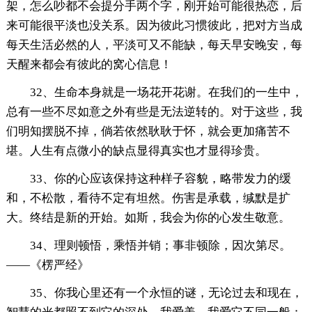
架，怎么吵都不会提分手两个字，刚开始可能很热恋，后
来可能很平淡也没关系。因为彼此习惯彼此，把对方当成
每天生活必然的人，平淡可又不能缺，每天早安晚安，每
天醒来都会有彼此的窝心信息！
32、生命本身就是一场花开花谢。在我们的一生中，
总有一些不尽如意之外有些是无法逆转的。对于这些，我
们明知摆脱不掉，倘若依然耿耿于怀，就会更加痛苦不
堪。人生有点微小的缺点显得真实也才显得珍贵。
33、你的心应该保持这种样子容貌，略带发力的缓
和，不松散，看待不定有坦然。伤害是承载，缄默是扩
大。终结是新的开始。如斯，我会为你的心发生敬意。
34、理则顿悟，乘悟并销；事非顿除，因次第尽。
——《楞严经》
35、你我心里还有一个永恒的谜，无论过去和现在，