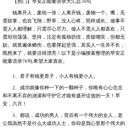
【热门】早安正能量语录大汇总76句
钱离开人，废纸一张；人离开钱，废物一个。鹰，无
需鼓掌，也在飞翔；野草，没人心疼，照样成长。做事不
需人人都理解，只需尽心尽力。做人不需人人都喜欢，只
需坦坦荡荡。坚持，注定有孤独彷徨，质疑嘲笑，但都无
妨。就算遍体鳞伤，也要撑起坚强，其实人一生并不长，
既然来了，就要活得漂亮！以下是小编搜索整理的早安正
能量语录76句,希望大家喜欢。
1、君子有钱更君子，小人有钱更小人。
2、成功就像你种一下的一颗种子，你唯有心心念念
和不离不弃的浇灌和守护它才能有盛开绽放的一天！早
安，六月！
3、都说，成功的男人，背后有一个伟大的女人，老
公我虽然不是什么大成功人士，你却是我心里那个伟大的