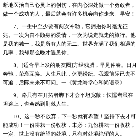
断地医治自己心灵上的创伤，在内心深处做一个勇敢者，
做一个成功的人，最后就会有许多机会向你走来。早安！
7、一生中至少要有两次冲动，它拥抱你时毫无征
兆。一次为奋不顾身的爱情，一次为说走就走的旅行。他
是我的独一，我是所有人的无二。世界充满了我们相遇的
几率，我却那么晚才遇见你。
8、[适合早上发的朋友圈]方经残腊，早见仲春。日月
奔驰，荣衰互换。人生只此，休更纷纭。我观前际已去不
可追，后际未来不可问。一《黄龙晦堂心和尚语录》
9、路只有在开拓者脚下才会平坦宽敞：怯懦者虽在
坦途上，也会感到荆棘人生。
10、这一秒不放弃，下一秒就有希望！坚持下去才可
能成功！一份耕耘一份收获，未必；九份耕耘一份收获，
一定。世上没有绝望的处境，只有对处境绝望的人。