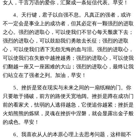
女人，千言万语的爱你，汇聚成一条短信代表。早安！
4、天行键，君子以自强不息。凡真正的强者，或许
不一定会是事业上的成功者，但其必定有一颗强烈的进取
之心。强烈的进取心，可以使我们不甘心每天颓废下去；
强烈的进取心，可以鼓励我们勇敢去长征；强烈的进取
心，可以使我们洒下无怨无悔的血与泪。强烈的进取心，
可以使我们在失败中越挫越勇；强烈的进取心，可以使我
们翻越一座又一座困难的大山；强烈的进取心，最终让我
们站立在了强者之列。加油，早安！
5、挫折是竖在现实与未来之间的一扇纸糊的门。你
只要敢于捅破，前方的路便天宽地阔。挫折是蹲在成功门
前的看家犬，怯弱的人逃得越急，它便追你越紧；挫折是
火焰熊熊的炼狱，灵魂在挫折中涅磐，就会显露出金子般
的成色。早安！
6、我喜欢从人的本原心理上去思考问题，这样能不