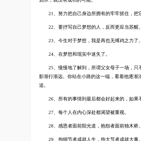
启示，就没有成功的可能。
21、努力把自己身边所拥有的牢牢抓住，把
22、要抒写自己梦想的人，反而更应当苏醒
23、今生对于梦想，我是再也无缚鸡之力了
24、在梦想和现实中迷失了。
25、慢慢地了解到，所谓父女母子一场，只
影渐行渐远。你站在小路的这一端，看着他逐渐
追。
26、所有的事情到最后都会好起来的，如果
27、每个人在内心深处都渴望被重视。
28、感恩者面前阳光道，抱怨者面前独木桥
29、拘细节者成就人生，拘大节者成就大事