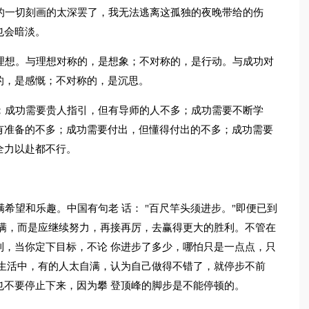
的一切刻画的太深罢了，我无法逃离这孤独的夜晚带给的伤
也会暗淡。
理想。与理想对称的，是想象；不对称的，是行动。与成功对
的，是感慨；不对称的，是沉思。
；成功需要贵人指引，但有导师的人不多；成功需要不断学
有准备的不多；成功需要付出，但懂得付出的不多；成功需要
全力以赴都不行。
希望和乐趣。中国有句老 话： "百尺竿头须进步。"即便已到
自满，而是应继续努力，再接再厉，去赢得更大的胜利。不管在
利，当你定下目标，不论 你进步了多少，哪怕只是一点点，只
。生活中，有的人太自满，认为自己做得不错了，就停步不前
也不要停止下来，因为攀 登顶峰的脚步是不能停顿的。