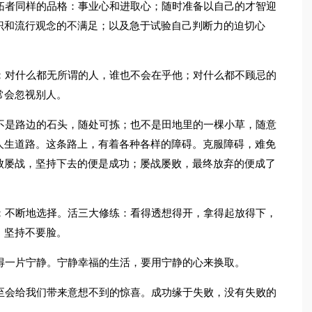
拓者同样的品格：事业心和进取心；随时准备以自己的才智迎
识和流行观念的不满足；以及急于试验自己判断力的迫切心
；对什么都无所谓的人，谁也不会在乎他；对什么都不顾忌的
常会忽视别人。
不是路边的石头，随处可拣；也不是田地里的一棵小草，随意
人生道路。这条路上，有着各种各样的障碍。克服障碍，难免
败屡战，坚持下去的便是成功；屡战屡败，最终放弃的便成了
；不断地选择。活三大修练：看得透想得开，拿得起放得下，
。坚持不要脸。
得一片宁静。宁静幸福的生活，要用宁静的心来换取。
至会给我们带来意想不到的惊喜。成功缘于失败，没有失败的