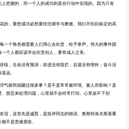
态上把握的，而一个人的成功则是在行动中实现的。因为只有
鲜花的，要想成功必然要经历艰辛与磨难。我们不怕目标定的高
的每一个角色都需要人们用心去欣赏，给予掌声。伟大的事件固
每一个人都应该学会欣赏别人，要有成人之美。
有排练，生命没有预演；前进没有阻拦，后退没有惜怜；奋斗没
再遥远。
心浮气燥而搞砸过很多事？是不是常常被环境、被人所影响？是
慧、慈悲来处理问题，心里就不会经常打结。心里放不下别
。
谓友谊，这首先是诚恳，是批评同志的错误。奥斯特洛夫斯基重
全都不是患难朋友。