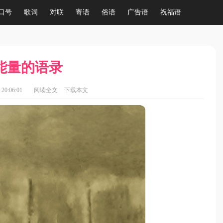
口号
歌词
对联
寄语
俗语
广告语
祝福语
能量的语录
20:06:01
阅读全文
下载本文