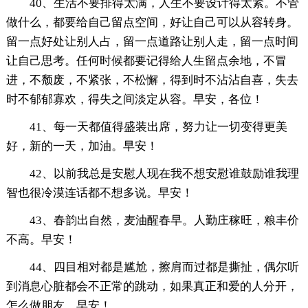
40、生活不要排得太满，人生不要设计得太紧。不管
做什么，都要给自己留点空间，好让自己可以从容转身。
留一点好处让别人占，留一点道路让别人走，留一点时间
让自己思考。任何时候都要记得给人生留点余地，不冒
进，不颓废，不紧张，不松懈，得到时不沾沾自喜，失去
时不郁郁寡欢，得失之间淡定从容。早安，各位！
41、每一天都值得盛装出席，努力让一切变得更美
好，新的一天，加油。早安！
42、以前我总是安慰人现在我不想安慰谁鼓励谁我理
智也很冷漠连话都不想多说。早安！
43、春韵出自然，麦油醒春早。人勤庄稼旺，粮丰价
不高。早安！
44、四目相对都是尴尬，擦肩而过都是撕扯，偶尔听
到消息心脏都会不正常的跳动，如果真正和爱的人分开，
怎么做朋友。早安！