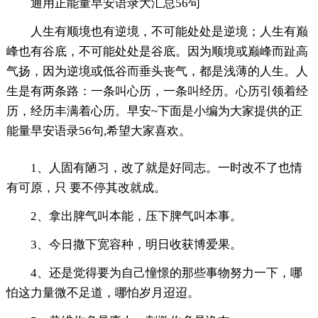
通用正能量早安语录大汇总56句
人生有顺境也有逆境，不可能处处是逆境；人生有巅
峰也有谷底，不可能处处是谷底。因为顺境或巅峰而趾高
气扬，因为逆境或低谷而垂头丧气，都是浅薄的人生。人
生是有两条路：一条叫心历，一条叫经历。心历引领着经
历，经历丰满着心历。早安~下面是小编为大家提供的正
能量早安语录56句,希望大家喜欢。
1、人固有陋习，改了就是好同志。一时改不了也情
有可原，只 要不停其改就成。
2、拿出脾气叫本能，压下脾气叫本事。
3、今日撒下宽容种，明日收获博爱果。
4、还是觉得要为自己憧憬的那些事物努力一下，哪
怕这力量微不足道，哪怕岁月迢迢。