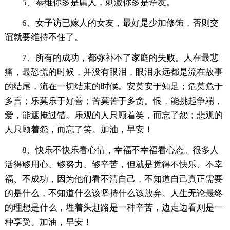
5、恭维你多是庸人，刺激你多是诤友。
6、女子访已嫁人的女友，最好是少加修饰，否则交
谊就要维持不住了。
7、所有的成功，都弥补不了家庭的失败。人在最悲
痛，最恐慌的时候，并没有眼泪，眼泪永远都是流在故事
的结尾，流在一切结束的时候。安莫安于知足；危莫危于
多言；乐莫乐于好善；苦莫苦于多贪。恨，能挑起争端，
爱，能遮掩过错。乐观的人只顾着笑，而忘了怨；悲观的
人只顾着怨，而忘了笑。加油，早安！
8、快乐不快乐看心情，幸福不幸福看心态。很多人
活得够用心、够努力、够辛苦，但就是觉得不快乐、不幸
福、不成功，因为他们看不清自己，不知道自己真正需要
的是什么，不知道什么该坚持什么该放弃。人生无论最终
的理想是什么，埋着头赶路是一种辛苦，边走边看则是一
种享受。加油，早安！