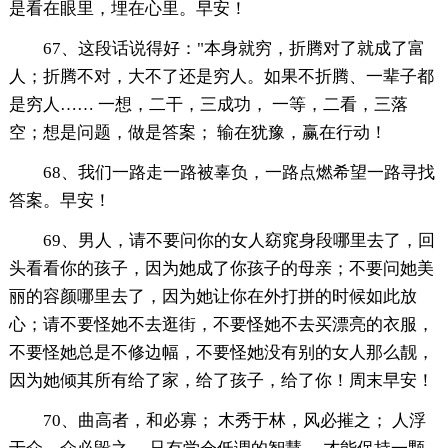
是看在眼里，埋在心里。早安！
67、这段话说得好："本身就穷，折腾对了就成了富
人；折腾不对，大不了还是穷人。如果不折腾、一辈子都
是穷人…… 一想，二干，三成功， 一等，二看，三落
空；想是问题，做是答案； 输在犹豫，赢在行动！
68、我们一路走一路被辜负，一路点燃希望一路寻找
答案。早安！
69、男人，请不要问你的女人窈窕身段哪里去了，回
头看看你的孩子，因为她成了你孩子的母亲；不要问她美
丽的容颜哪里去了，因为她让你在外打拼的时候如此放
心；请不要怪她不去逛街，不要怪她不去买漂亮的衣服，
不要怪她总是不修边幅，不要怪她没有别的女人那么靓，
因为她倾其所有给了家，给了孩子，给了你！周末早安！
70、曲高者，和必寡； 木秀于林，风必摧之； 人浮