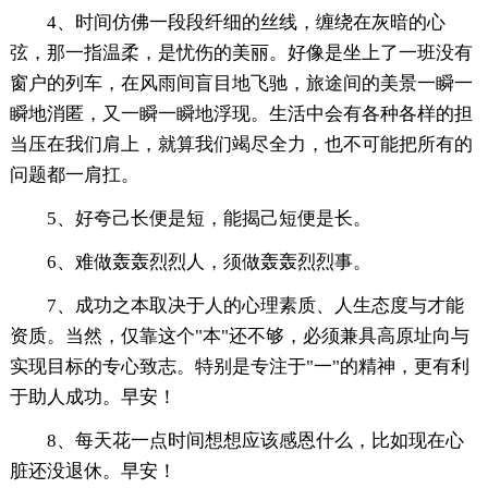
4、时间仿佛一段段纤细的丝线，缠绕在灰暗的心
弦，那一指温柔，是忧伤的美丽。好像是坐上了一班没有
窗户的列车，在风雨间盲目地飞驰，旅途间的美景一瞬一
瞬地消匿，又一瞬一瞬地浮现。生活中会有各种各样的担
当压在我们肩上，就算我们竭尽全力，也不可能把所有的
问题都一肩扛。
5、好夸己长便是短，能揭己短便是长。
6、难做轰轰烈烈人，须做轰轰烈烈事。
7、成功之本取决于人的心理素质、人生态度与才能
资质。当然，仅靠这个"本"还不够，必须兼具高原址向与
实现目标的专心致志。特别是专注于"一"的精神，更有利
于助人成功。早安！
8、每天花一点时间想想应该感恩什么，比如现在心
脏还没退休。早安！