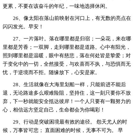
更累，不要在该奋斗的年纪，一味地选择休闲。
26、像太阳在落山前映射在河口上，有无数的亮点在
闪闪发光。早安！
27、一片落叶。落在哪里都是归宿；一朵花，来在哪
里都是芳香；一双脚，走到哪里都是道路。心中有阳光，
照到哪里都是温暖，眼中有慈悲，落在何处皆是挚爱；对
于变化中的一切，全然接受，与欢喜而不执，与恐惧而无
忧，于逆境而不拒。随缘放下，心安是家。
28、生活就像在大海里划船一样，只能前进不能后
退，无论路途多么艰难险阻，坚持住，这一刻只要你不放
弃，下一秒就能安全抵达彼岸！一个人只要有一颗努力的
心，相信远方坚定自己，生命都会为你喝彩！
29、行动是突破困境最有效的途径。 怨天尤人的时
候，万事皆可悲； 直面困难的时候，无事不可为。 早