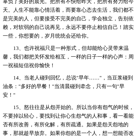
辜负了美好的晨光。把所有不快给昨天，把所有努力给今
天。人生不能靠心情活着，而要靠心态去生活，我们都不
是完美的人，但要接受不完美的自己，学会独立，告别依
赖，对软弱的自己说再见，永远不要停止相信自己！踏实
一些，你想要的，岁月统统会还给你。
13、也许祝福只是一种形式，但却能给心灵带来温
馨，我们都把关怀发给相互，一样的日子一样的心声：周
一祝福短信祝你愉快！
14、当老人碰到回忆，总说"早年……"，当豆浆碰到
油条："多好的早餐！"当清晨碰到牵念，只有一句"早
安！"
15、怒往往是从怨开始的。所以当你有怨气的时候，
不要掉以轻心，要找到让你心生怨气的人和事，看一看能
否有所改善，有所化解，有所疏通。如果是怨天怨地的
事，那就趁早放弃。如果你怨的是一个人，想一想能否改