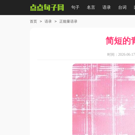
句子
名言
语录
台词
首页
>
语录
>
正能量语录
简短的
时间：2026-06-17 