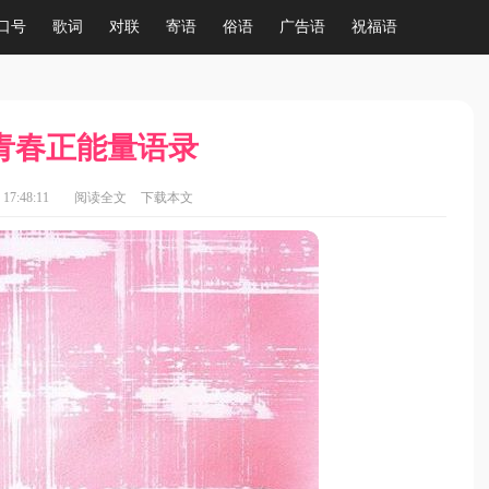
口号
歌词
对联
寄语
俗语
广告语
祝福语
青春正能量语录
17:48:11
阅读全文
下载本文