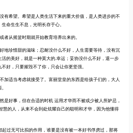
能没有希望。希望是人类生活下来的重大价值，是人类进步的不
，生命生生不息，光明长存于心。
，或者从摇篮时期就开始教育培养出来的。
更好地珍惜甜的滋味；忍耐没什么不好，人生需要等待，没有沉
生活的美好，就是一种莫大的.幸运；妥协没什么不好，退一步
么不好，只要摧毁不了你，只会让你更坚强。
而不加适当考虑就接受了。富丽堂皇的东西是给孩子们的，大人
西。
然是好事，但在合适的时机 运用才华而不被或少被人所妒忌，
大智慧的人，从来不会到处炫耀自己的聪明和才华，因为他懂得
。
都起过无可比拟的作用，谁要是没有被一本好书俘虏过，那将