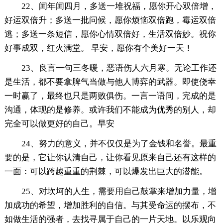
22、闰年闰四月，多送一堆祝福，愿你开心双倍增，
好运双倍升；多送一批问候，愿你烦恼双倍跑，霉运双倍
逃；多送一条短信，愿你心情双倍好，生活双倍妙。祝你
好事成双，红火满堂。 早安，愿你有个美好一天！
23、良言一句三冬暖，恶语伤人六月寒。无论工作还
是生活，都不要拿脾气当做与他人博弈的武器。即使侥幸
一时赢了，最终也只是两败俱伤。一言一语间，完成的是
沟通，体现的是修养。或许我们不能成为优秀的别人，却
完全可以做更好的自己。早安
24、努力的意义，并不仅仅是为了金钱和名誉。最重
要的是，它让你认清自己，让你看见原来自己还有这样的
一面：可以跨越重重的荆棘，可以爆发出巨大的潜能。
25、对坎坷的人生，需要用自己鼓掌来增加力量，增
加成功的希望，增加胜利的自信。与其受命运的摆布，不
如做生活的强者，去找寻属于自己的一片天地。以乐观向