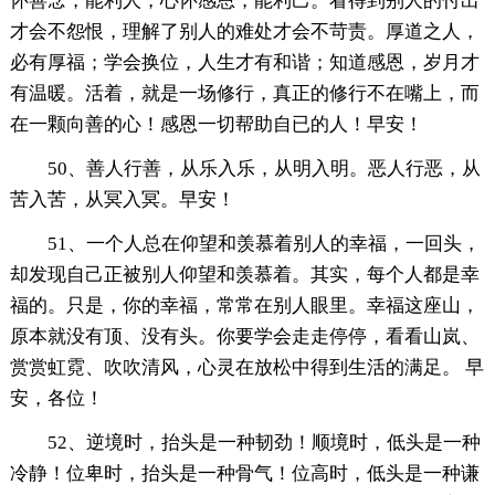
怀善念，能利人，心怀感恩，能利己。看得到别人的付出
才会不怨恨，理解了别人的难处才会不苛责。厚道之人，
必有厚福；学会换位，人生才有和谐；知道感恩，岁月才
有温暖。活着，就是一场修行，真正的修行不在嘴上，而
在一颗向善的心！感恩一切帮助自已的人！早安！
50、善人行善，从乐入乐，从明入明。恶人行恶，从
苦入苦，从冥入冥。早安！
51、一个人总在仰望和羡慕着别人的幸福，一回头，
却发现自己正被别人仰望和羡慕着。其实，每个人都是幸
福的。只是，你的幸福，常常在别人眼里。幸福这座山，
原本就没有顶、没有头。你要学会走走停停，看看山岚、
赏赏虹霓、吹吹清风，心灵在放松中得到生活的满足。 早
安，各位！
52、逆境时，抬头是一种韧劲！顺境时，低头是一种
冷静！位卑时，抬头是一种骨气！位高时，低头是一种谦