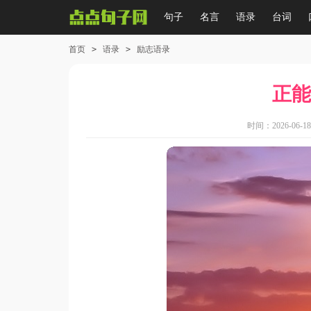
句子
名言
语录
台词
首页
>
语录
>
励志语录
正能
时间：2026-06-18 