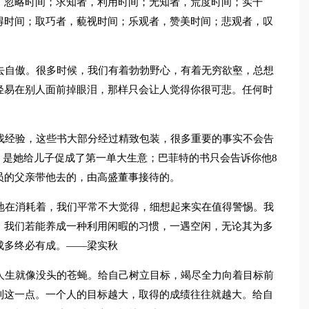
，忽略时间；求知者，利用时间；无知者，荒度时间；实干
得时间；取巧者，藐视时间；乐观者，赞美时间；悲观者，叹
去自傲。很多时候，我们有着勃勃野心，有着无穷欲壑，总想
轻易在别人面前掉眼泪，那样只会让人觉得你很可悲。任何时
找经验，这些书大部分经过精致包装，很多重要的事实不会告
，是她给儿子促成了第一单大生意；巴菲特的书只会告诉你他8
员的父亲带他去的，由高盛董事接待的。
地在消耗着，我们平常不大觉得，细想起来实在值得警惕。我
。我们若能养成一种利用闲暇的习惯，一遇空闲，无论其为多
成多终必有成。——梁实秋
人生就像没头的苍蝇。给自己树立目标，竭尽全力向着目标前
到这一点。一个人的目标越大，取得的成绩往往就越大。给自