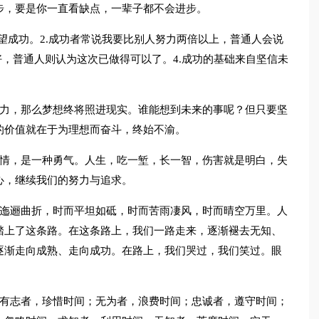
进步，要是你一直看缺点，一辈子都不会进步。
希望成功。2.成功者常说我要比别人努力两倍以上，普通人会说
好，普通人则认为这次已做得可以了。4.成功的基础来自坚信未
努力，那么梦想终将照进现实。谁能想到未来的事呢？但只要坚
的价值就在于为理想而奋斗，终始不渝。
事情，是一种勇气。人生，吃一堑，长一智，伤害就是明白，失
心，继续我们的努力与追求。
而迤逦曲折，时而平坦如砥，时而苦雨凄风，时而晴空万里。人
踏上了这条路。在这条路上，我们一路走来，逐渐褪去无知、
逐渐走向成熟、走向成功。在路上，我们哭过，我们笑过。眼
；有志者，珍惜时间；无为者，浪费时间；忠诚者，遵守时间；