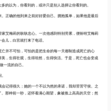
太多的以为，你看到的，或许只是别人选择让你看到的。
来。正确的他到来之前好好爱自己。拥抱孤单，如果他是最后
管家艾梅莉的耿耿忠心。一次他感到特别劳累，便吩咐艾梅莉
一会儿，白宫就打来了电话。
死亡并不可怕，可怕的是把生命的每一天都制造成死亡的心
鲜美，生得壮观，生得坦然，生得快活。于是，死亡也会变成
如做一流的自己。
问。
我会记得很久；她的一个不以为然的承诺，我却苦苦守侯。之
了。那种前一秒，还怀着满心期望，象被推上高高的天空；然