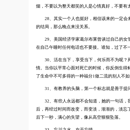
烟，不要以为整天都笑的人是心情真好，不要有
28、其实一个人也挺好，相信该来的一定会
的结局，那么晚点来没关系。
29、美国经济学家葛尔布莱曾谈过自己的女
在自己午睡时任何电话也不要接。谁知，过了不
30、活在当下，享受当下，何乐而不为呢？
情。当你以平常心面对死亡的时候，你反倒生得
了生命中不可多得的一种福分1做二流的别人不
31、有教养的头脑，第一个标志就是善于提
32、有些人永远都不会知道，她的一句话，
后，再经过时间而改变，而变淡，渐渐的，淡忘
后下一秒，满心的失望，像从高空狠狠坠落。
33、忘川之水，在于忘情。