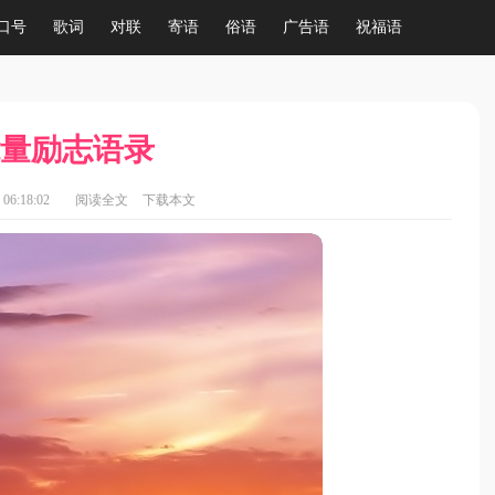
口号
歌词
对联
寄语
俗语
广告语
祝福语
量励志语录
06:18:02
阅读全文
下载本文