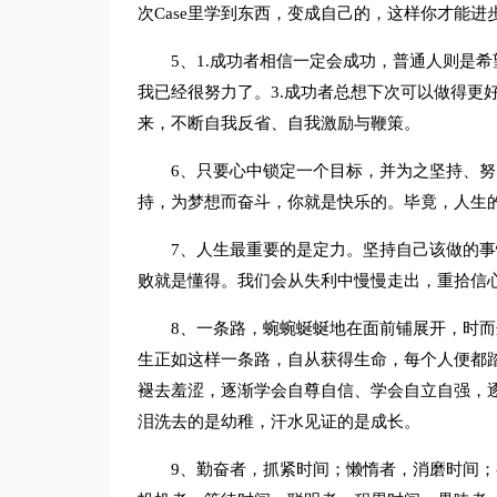
次Case里学到东西，变成自己的，这样你才能
5、1.成功者相信一定会成功，普通人则是
我已经很努力了。3.成功者总想下次可以做得更
来，不断自我反省、自我激励与鞭策。
6、只要心中锁定一个目标，并为之坚持、
持，为梦想而奋斗，你就是快乐的。毕竟，人生
7、人生最重要的是定力。坚持自己该做的
败就是懂得。我们会从失利中慢慢走出，重拾信
8、一条路，蜿蜿蜒蜒地在面前铺展开，时
生正如这样一条路，自从获得生命，每个人便都
褪去羞涩，逐渐学会自尊自信、学会自立自强，
泪洗去的是幼稚，汗水见证的是成长。
9、勤奋者，抓紧时间；懒惰者，消磨时间