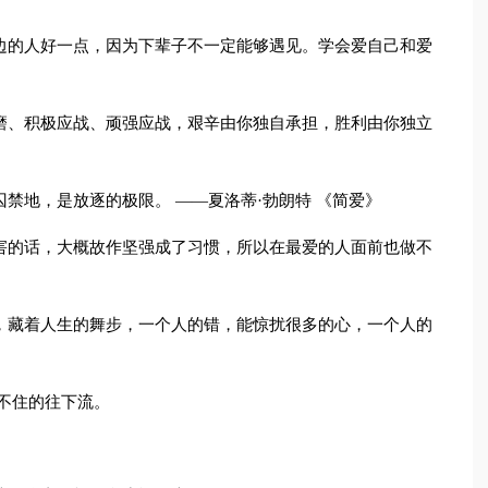
边的人好一点，因为下辈子不一定能够遇见。学会爱自己和爱
磨、积极应战、顽强应战，艰辛由你独自承担，胜利由你独立
禁地，是放逐的极限。 ——夏洛蒂·勃朗特 《简爱》
害的话，大概故作坚强成了习惯，所以在最爱的人面前也做不
，藏着人生的舞步，一个人的错，能惊扰很多的心，一个人的
止不住的往下流。