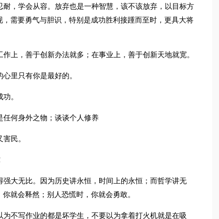
忍耐，学会从容。放弃也是一种智慧，该不该放弃，以目标方
现，需要勇气与胆识，特别是成功胜利接踵而至时，更具大将
工作上，善于创新办法就多；在事业上，善于创新天地就宽。
的心里只有你是最好的。
成功。
是任何身外之物；谈谈个人修养
又害民。
！
得强大无比。因为历史讲永恒，时间上的永恒；而哲学讲无
，你就会释然；别人恐慌时，你就会勇敢。
以为不写作业的都是坏学生，不要以为拿着打火机就是在吸