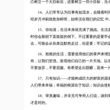
己树立一个大目标后，还要树立一些小目标，当
14、人们常常认为往事有如流水，会随着时
经岁月冲刷就愈加鲜明，始终活在我们的记忆 
15、你知道，生活本身就充满了挑战。生活
时你会脸朝下直挺挺的倒下。不过重要的是要学
去，可能会从你身边默然走过，但是要；牢记的
16、粗糙的生活，需要使用他们的掌声来增
布，让我们坚强。发现他们自己的一片天地。以
不要放弃，不要屈服。有希望走出阴霾，迎来一
17、只有知识——才能构成巨大的财富的源
人们带来幸福；幸福的根源在于知识；知识会使
18、审美趣味，并非无可争辩人们说，谈到
才是对的。