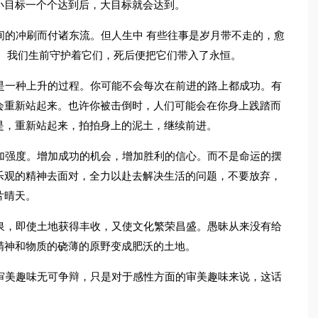
小目标一个个达到后，大目标就会达到。
间的冲刷而付诸东流。但人生中 有些往事是岁月带不走的，愈
中。我们生前守护着它们，死后便把它们带入了永恒。
是一种上升的过程。你可能不会每次在前进的路上都成功。有
会重新站起来。也许你被击倒时，人们可能会在你身上践踏而
是，重新站起来，拍拍身上的泥土，继续前进。
加强度。增加成功的机会，增加胜利的信心。而不是命运的摆
乐观的精神去面对，全力以赴去解决生活的问题，不要放弃，
片晴天。
泉，即使土地获得丰收，又使文化繁荣昌盛。愚昧从来没有给
精神和物质的硗薄的原野变成肥沃的土地。
审美趣味无可争辩，只是对于感性方面的审美趣味来说，这话