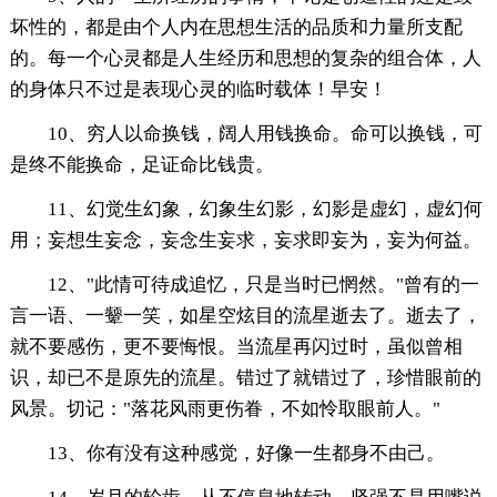
坏性的，都是由个人内在思想生活的品质和力量所支配
的。每一个心灵都是人生经历和思想的复杂的组合体，人
的身体只不过是表现心灵的临时载体！早安！
10、穷人以命换钱，阔人用钱换命。命可以换钱，可
是终不能换命，足证命比钱贵。
11、幻觉生幻象，幻象生幻影，幻影是虚幻，虚幻何
用；妄想生妄念，妄念生妄求，妄求即妄为，妄为何益。
12、"此情可待成追忆，只是当时已惘然。"曾有的一
言一语、一颦一笑，如星空炫目的流星逝去了。逝去了，
就不要感伤，更不要悔恨。当流星再闪过时，虽似曾相
识，却已不是原先的流星。错过了就错过了，珍惜眼前的
风景。切记："落花风雨更伤眷，不如怜取眼前人。"
13、你有没有这种感觉，好像一生都身不由己。