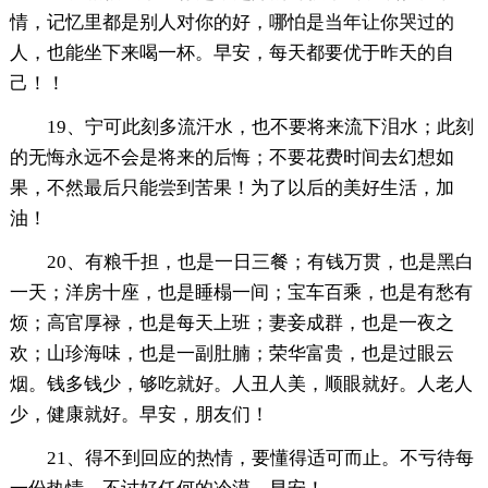
情，记忆里都是别人对你的好，哪怕是当年让你哭过的
人，也能坐下来喝一杯。早安，每天都要优于昨天的自
己！！
19、宁可此刻多流汗水，也不要将来流下泪水；此刻
的无悔永远不会是将来的后悔；不要花费时间去幻想如
果，不然最后只能尝到苦果！为了以后的美好生活，加
油！
20、有粮千担，也是一日三餐；有钱万贯，也是黑白
一天；洋房十座，也是睡榻一间；宝车百乘，也是有愁有
烦；高官厚禄，也是每天上班；妻妾成群，也是一夜之
欢；山珍海味，也是一副肚腩；荣华富贵，也是过眼云
烟。钱多钱少，够吃就好。人丑人美，顺眼就好。人老人
少，健康就好。早安，朋友们！
21、得不到回应的热情，要懂得适可而止。不亏待每