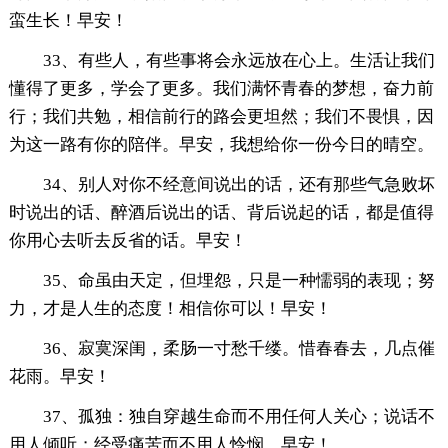
蛮生长！早安！
33、有些人，有些事将会永远放在心上。生活让我们
懂得了更多，学会了更多。我们满怀青春的梦想，奋力前
行；我们共勉，相信前行的路会更坦然；我们不畏惧，因
为这一路有你的陪伴。早安，我想给你一份今日的晴空。
34、别人对你不经意间说出的话，还有那些气急败坏
时说出的话、醉酒后说出的话、背后说起的话，都是值得
你用心去听去反省的话。早安！
35、命虽由天定，但埋怨，只是一种懦弱的表现；努
力，才是人生的态度！相信你可以！早安！
36、寂寞深闺，柔肠一寸愁千缕。惜春春去，几点催
花雨。早安！
37、孤独：独自穿越生命而不用任何人关心；说话不
用人倾听；经受痛苦而不用人怜悯。早安！