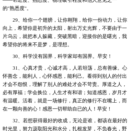
——邻近度、熟悉度、物理吸引程度和他人意见之一
的"熟悉度"。
29、给你一个翅膀，让你翱翔，给你一份动力，让你
向上，希望你是初升的太阳，射出万丈光辉，不要由于一
片乌云，就把本人躲藏，突破黑暗，迎接你的是曙光，我
希望你的将来不是梦，是理想。
30、科学没有国界，科学家却有国界。早安！
31、心真才贵，心诚才高，人若坦荡，总有善缘。心
怀善念，能利人，心怀感恩，能利己。看得到别人的付出
才会不怨恨，理解了别人的难处才会不苛责。厚道之人，
必有厚福；学会换位，人生才有和谐；知道感恩，岁月才
有温暖。活着，就是一场修行，真正的修行不在嘴上，而
在一颗向善的心！感恩一切帮助自已的人！早安！
32、若想获得最好的收成，无论是谁，都该在最好的
时光里，努力汲取阳光和水分，扎根发芽，不负春光，野