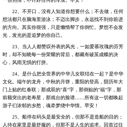
一份热情，不讨好任何的冷漠。早安！
22、不开口，没有人知道你想要什么；不去做，任何
想法都只在脑海里游泳；不迈出脚步，永远找不到你前进
的方向。其实你很强，只是懒惰帮了你倒忙。梦想不会发
光，发光的是追梦的你自己。
23、当人人都赞叹外表的风光，一如爱慕玫瑰的芬芳
时，却不知晓每一份荣耀的背后，都藏有破茧成蝶的决
心，风雨无惧的打拼。
24、是什么把全世界的中华儿女联结在一起？是中华
文化。端午的龙舟，中秋的月饼，重阳的登高，阴历年大
门上贴的红春联；那成双的"喜"字，那倒贴的"福"字，那
前额突出的老寿星，那戏台的脸谱……所有这一切都唤起
游子们浓郁的乡愁，魂牵梦绕中华情。早安！
25、船停在码头是最安全的，但那不是造船的目的；
人待在家里是最舒服的，但那不是人生的追求。回首过往