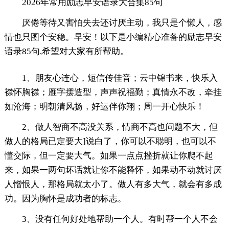
2026年常用励志早安语录大合集85句
厌倦等待又害怕失去还讨厌主动，我只是个懒人，感
情也只图个安稳。早安！以下是小编精心准备的励志早安
语录85句,希望对大家有所帮助。
1、朋友心连心，短信传佳音；云中锦书来，快乐入
襟怀胸襟；雁字摆造型，声声祝福勤；真情永不改，牵挂
如沧海；明朝清风扬，好运伴你翔；周一开心快乐！
2、做人智商不高没关系，情商不高也问题不大，但
做人的格局已定要大]说白了，你可以不聪明，也可以不
懂交际，但一定要大气。如果一点点挫折就让你爬不起
来，如果一两句坏话就让你不能释怀，如果动不动就讨厌
人憎恨人，那格局就太小了。做人有多大气，就会有多成
功。因为胸怀是成功者的标志。
3、没有任何好处地帮助一个人。有时帮一个人不会