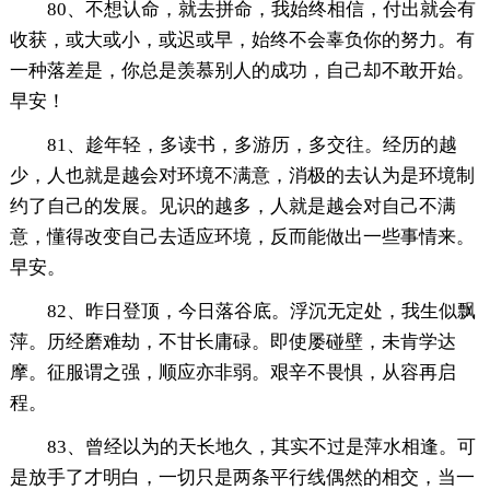
80、不想认命，就去拼命，我始终相信，付出就会有
收获，或大或小，或迟或早，始终不会辜负你的努力。有
一种落差是，你总是羡慕别人的成功，自己却不敢开始。
早安！
81、趁年轻，多读书，多游历，多交往。经历的越
少，人也就是越会对环境不满意，消极的去认为是环境制
约了自己的发展。见识的越多，人就是越会对自己不满
意，懂得改变自己去适应环境，反而能做出一些事情来。
早安。
82、昨日登顶，今日落谷底。浮沉无定处，我生似飘
萍。历经磨难劫，不甘长庸碌。即使屡碰壁，未肯学达
摩。征服谓之强，顺应亦非弱。艰辛不畏惧，从容再启
程。
83、曾经以为的天长地久，其实不过是萍水相逢。可
是放手了才明白，一切只是两条平行线偶然的相交，当一