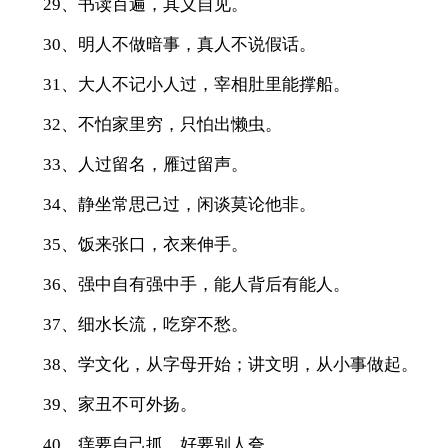
29、书读百遍，其义自见。
30、明人不做暗事，真人不说假话。
31、大人不记小人过，宰相肚里能撑船。
32、不怕家里穷，只怕出懒虫。
33、人过留名，雁过留声。
34、静坐常思己过，闲谈莫论他非。
35、饭来张口，衣来伸手。
36、强中自有强中手，能人背后有能人。
37、细水长流，吃穿不愁。
38、学文化，从字母开始；讲文明，从小事做起。
39、家丑不可外扬。
40、痒要自己抓，好要别人夸。