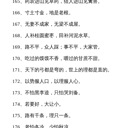
165、药农进山见草药，猎人进山见禽兽。
166、寸土寸金，地是老根。
167、无妻不成家，无梁不成屋。
168、人补桂圆蜜枣，田补河泥水草。
169、路不平，众人踩；事不平，大家管。
170、吃过的馍馍不香，嚼过的甘蔗不甜。
171、天下的弓都是弯的，世上的理都是直的。
172、以势服人口，以理服人心。
173、不怕黑李逵，只怕哭刘备。
174、若要好，大让小。
175、路有千条，理只一条。
176、老怕冬冷，少怕秋凉。