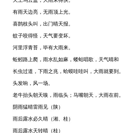
天上乌云盖，大雨来得快。
有雨天边亮，无雨顶上光。
喜鹊枝头叫，出门晴天报。
蚊子咬得怪，天气要变坏。
河里浮青苔，毕有大雨来。
蚯蚓路上爬，雨水乱如麻，蝼蛄唱歌，天气晴和
长虫过道，下雨之兆，蛤蟆哇哇叫，大雨就要到。
头发响，风一场。
老牛抬头朝天嗅，雨临头；马嘴朝天，大雨在前。
阴雨猛晴雷雨见（陕）
雨后露水必久晴（湘、桂）
雨后露水天转晴（桂）