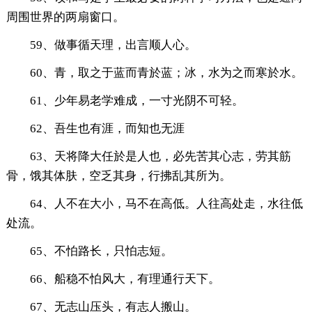
周围世界的两扇窗口。
59、做事循天理，出言顺人心。
60、青，取之于蓝而青於蓝；冰，水为之而寒於水。
61、少年易老学难成，一寸光阴不可轻。
62、吾生也有涯，而知也无涯
63、天将降大任於是人也，必先苦其心志，劳其筋
骨，饿其体肤，空乏其身，行拂乱其所为。
64、人不在大小，马不在高低。人往高处走，水往低
处流。
65、不怕路长，只怕志短。
66、船稳不怕风大，有理通行天下。
67、无志山压头，有志人搬山。