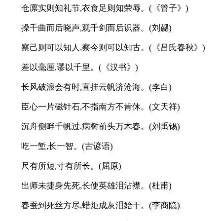
仓廪实则知礼节,衣食足则知荣辱。(《管子》)
操千曲而后晓声,观千剑而后识器。(刘勰)
察己则可以知人,察今则可以知古。(《吕氏春秋》)
差以毫厘,谬以千里。(《汉书》)
长风破浪会有时,直挂云帆济沧海。(李白)
臣心一片磁针石,不指南方不肯休。(文天祥)
沉舟侧畔千帆过,病树前头万木春。(刘禹锡)
吃一堑,长一智。(古谚语)
尺有所短,寸有所长。(屈原)
出师未捷身先死,长使英雄泪沾襟。(杜甫)
春蚕到死丝方尽,蜡炬成灰泪始干。(李商隐)