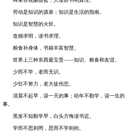
蜂采百花酿甜蜜，人读群书明真理。
劳动是知识的源泉；知识是生活的指南。
知识是智慧的火炬。
造烛求明，读书求理。
粮食补身体，书籍丰富智慧。
世界上三种东西最宝贵——知识、粮食和友谊。
少而不学，老而无识。
少壮不努力，老大徒伤悲。
清晨不起早，误一天的事；幼年不勤学，误一生的
事。
黑发不知勤学早，白头方悔读书迟。
学而不思则罔，思而不学则殆。