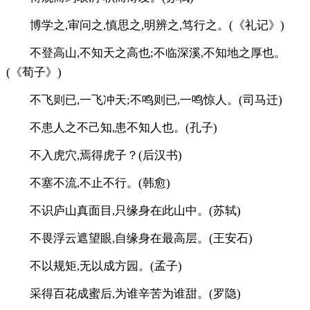
博学之,审问之,慎思之,明辨之,笃行之。(《礼记》)
不登高山,不知天之高也;不临深溪,不知地之厚也。
(《荀子》)
不飞则已,一飞冲天;不鸣则已,一鸣惊人。(司马迁)
不患人之不己知,患不知人也。(孔子)
不入虎穴,焉得虎子？(后汉书)
不塞不流,不止不行。(韩愈)
不识庐山真面目,只缘身在此山中。(苏轼)
不畏浮云遮望眼,自缘身在最高层。(王安石)
不以规矩,无以成方园。(孟子)
采得百花成蜜后,为谁辛苦为谁甜。(罗隐)