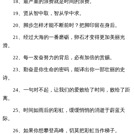
18、最严重的浪费就是时间的浪费。
19、贤从智中取，智从学中求。
20、脚步怎样才能不断前时？把脚印留在身后。
21、经过大海的一番磨砺，卵石才变得更加美丽光
滑。
22、每一发奋努力的背后，必有加倍的赏赐。
23、勤奋是你生命的密码，能译出你一部壮丽的史
诗。
24、一句对不起，让我们的爱败给了时间，败给了距
离。
25、时间如雨后的彩虹，缓缓悄悄的消逝于蔚蓝天
际。
26、如果你想攀登高峰，切莫把彩虹当作梯子。