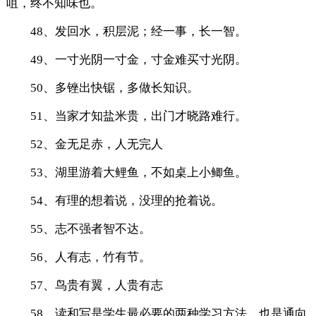
咀，终不知味也。
48、发回水，积层泥；经一事，长一智。
49、一寸光阴一寸金，寸金难买寸光阴。
50、多锉出快锯，多做长知识。
51、当家才知盐米贵，出门才晓路难行。
52、金无足赤，人无完人
53、湖里游着大鲤鱼，不如桌上小鲫鱼。
54、有理的想着说，没理的抢着说。
55、志不强者智不达。
56、人有志，竹有节。
57、鸟贵有翼，人贵有志
58、读和写是学生最必要的两种学习方法，也是通向