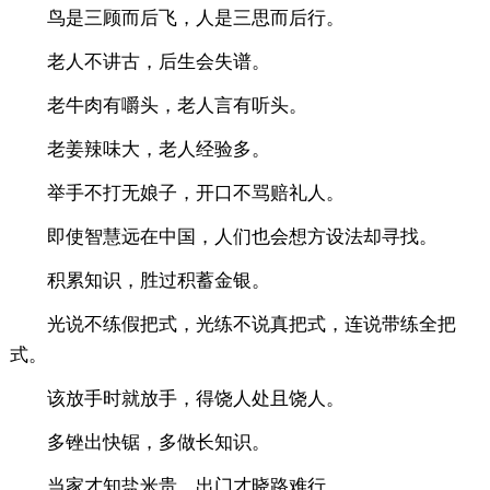
鸟是三顾而后飞，人是三思而后行。
老人不讲古，后生会失谱。
老牛肉有嚼头，老人言有听头。
老姜辣味大，老人经验多。
举手不打无娘子，开口不骂赔礼人。
即使智慧远在中国，人们也会想方设法却寻找。
积累知识，胜过积蓄金银。
光说不练假把式，光练不说真把式，连说带练全把
式。
该放手时就放手，得饶人处且饶人。
多锉出快锯，多做长知识。
当家才知盐米贵，出门才晓路难行。