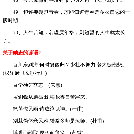
48、今天应做的事没有做，明天再早也是耽误了。
49、也许要越过青春，才能知道青春是多么自恋的一
段时期。
50、人生苦短，若虚度年华，则短暂的人生就太长
了。
关于励志的谚语2
百川东到海,何时复西归？少壮不努力,老大徒伤悲。
(汉乐府《长歌行》)
百学须先立志。(朱熹)
宝剑锋从磨砺出,梅花香自苦寒来。
笔落惊风雨,诗成泣鬼神。(杜甫)
别裁伪体亲风雅,转益多师是汝师。(杜甫)
博观而约取,厚积而薄发。(苏轼)