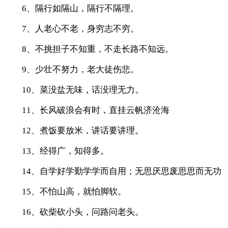
6、隔行如隔山，隔行不隔理。
7、人老心不老，身穷志不穷。
8、不挑担子不知重，不走长路不知远。
9、少壮不努力，老大徒伤悲。
10、菜没盐无味，话没理无力。
11、长风破浪会有时，直挂云帆济沧海
12、煮饭要放米，讲话要讲理。
13、经得广，知得多。
14、自学好学勤学学而自用；无思厌思废思思而无功
15、不怕山高，就怕脚软。
16、砍柴砍小头，问路问老头。