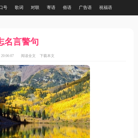
口号
歌词
对联
寄语
俗语
广告语
祝福语
志名言警句
20:06:07
阅读全文
下载本文