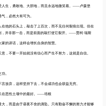
受人生，勇敢地、大胆地，而且永远地微笑着。——卢森堡
勇气，必然大有可为。
人在他的石头上，敲击了上百次，而不见任何裂痕出现。但在
到，并非那一击，而是前面的敲打使它裂开。——贾柯·瑞斯
大家的讲话，这样会增长自身的智慧。
天意，不要一开始就没有信心而产生不努力，这就是自信。
之功。
不言放弃，这样坚持下去，不会成功也会获益无穷。
长在恶性土壤中的最好。——培根
量大，而是由于昼夜不舍的滴坠。只有勤奋不懈的努力才能够