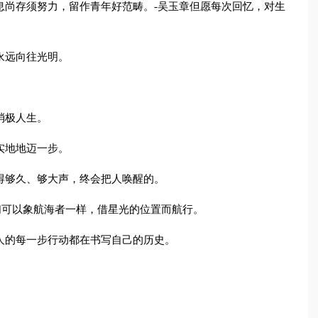
息尚存须努力，留作青年好范畴。-吴玉章但愿每次回忆，对生
永远向往光明。
消极人生。
实地地迈一步。
得够久、够大声，终会把人唤醒的。
但我们可以象航海者一样，借星光的位置而航行。
人的每一步行动都在书写自己的历史。
。