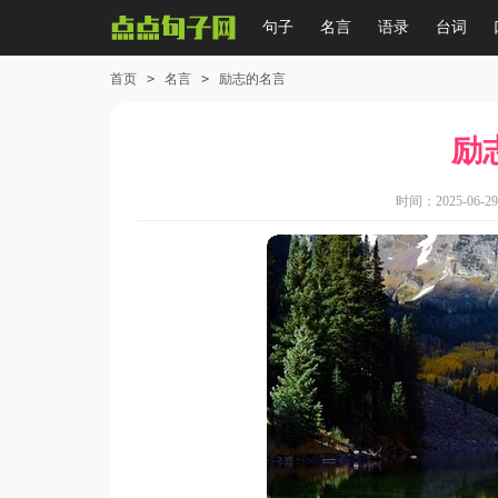
句子
名言
语录
台词
首页
>
名言
>
励志的名言
励
时间：2025-06-29 