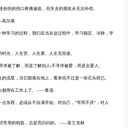
可使创伤的伤口疼痛减低，但失去的朋友永无法补偿。
—高尔基
一种学习的过程，我们应当在这过程中，学习稳定、冷静，学
的时光，人生苦、人生累、人生无坦途。
不寻求被了解，而是了解别人;不寻求被爱，而是去爱人。
光的流星，当它陨落在地上，看来也不过是一块石头而已。
夫都用在工作上了。——鲁迅
一点东西，必须从不自满开始。对自己，“学而不厌”，对人
;经常用的钥匙，总是亮闪闪的。——富兰克林