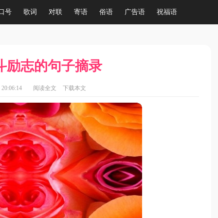
口号
歌词
对联
寄语
俗语
广告语
祝福语
斗励志的句子摘录
20:06:14
阅读全文
下载本文