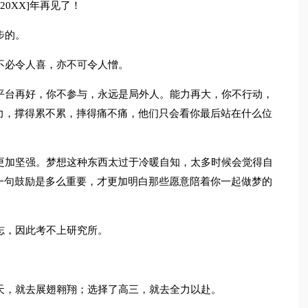
20XX]年再见了！
步的。
不必令人喜，亦不可令人憎。
平台再好，你不参与，永远是局外人。能力再大，你不行动，
力，撑得累不累，摔得痛不痛，他们只会看你最后站在什么位
更加坚强。梦想这种东西太过于冷暖自知，太多时候会觉得自
一句鼓励是多么重要，才更加明白那些愿意陪着你一起做梦的
志，因此考不上研究所。
天，就去展翅翱翔；选择了高三，就去全力以赴。