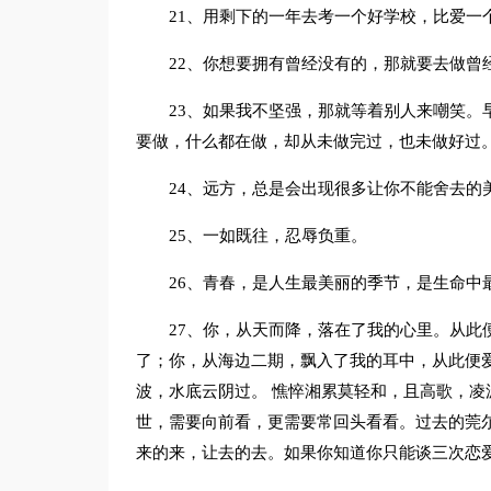
21、用剩下的一年去考一个好学校，比爱一
22、你想要拥有曾经没有的，那就要去做曾
23、如果我不坚强，那就等着别人来嘲笑。
要做，什么都在做，却从未做完过，也未做好过
24、远方，总是会出现很多让你不能舍去的
25、一如既往，忍辱负重。
26、青春，是人生最美丽的季节，是生命中
27、你，从天而降，落在了我的心里。从此
了；你，从海边二期，飘入了我的耳中，从此便
波，水底云阴过。 憔悴湘累莫轻和，且高歌，凌
世，需要向前看，更需要常回头看看。过去的莞
来的来，让去的去。如果你知道你只能谈三次恋