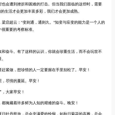
时也会遭到挫折和困难的打击。但当我们面临的这些时，需要
们的生活才会更加丰富多彩，我们才会更加成熟。
，梁启超云："变则通，通则久。"知变与应变的能力是一个人的
个很重要的考察标准。
取和奋斗。有了这样的认识，你就会珍重生活，而不会玩世不
量。
要赶紧做，想珍惜的人一定要握在手里别松了。早安！
里，尽情的蔓延。早安！
了，大家早安！
，都掩藏着许多鲜为人知的艰难的奋斗。晚安！
夏日牡丹怒放，总会充满爱的怜悯，如秋日菊花的高雅，总会