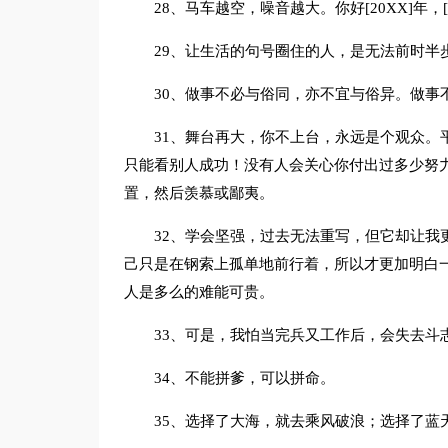
28、马车越空，噪音越大。你好[20XX]年，[
29、让生活的句号圈住的人，是无法前时半
30、做事不必与俗同，亦不宜与俗异。做事
31、舞台再大，你不上台，永远是个观众。
只能看别人成功！没有人会关心你付出过多少努
置，然后羡慕或鄙夷。
32、学会坚强，过去无法重写，但它却让我
己只是在钢索上孤单地前行着，所以才更加明白
人是多么的难能可贵。
33、可是，我怕当完兵又工作后，会失去斗
34、不能拼爹，可以拼命。
35、选择了大海，就去乘风破浪；选择了蓝