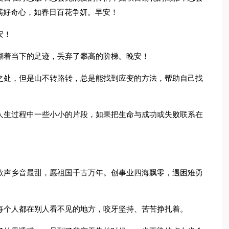
满好奇心，如春日百花争妍。早安！
安！
糊着当下的足迹，丢弃了攀高的阶梯。晚安！
之处，但是山不转路转，总是能找到应变的方法，帮助自己找
人生过程中一些小小的片段，如果把生命与成功或失败联系在
歌声乡音最甜，愿祖国千古万年。创事业四海飘零，遇困难勇
每个人都在别人看不见的地方，咬牙坚持、苦苦挣扎着。