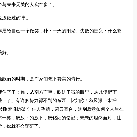
个与未来无关的人实在多了。
经没做过的'事。
早晨给自己一个微笑，种下一天的阳光。失败的定义：什么都
。
美好。
最靓丽的时期，是作家们笔下赞美的诗行。
便住下了；你，从南方而至，吹进了我的眼里，从此便记下
爱上了。有许多努力得不到的东西，比如你！秋风湖上水增
波幽梦谁惊破？ 佳人望断，碧云暮合，道别后意如何？人生在
尔一笑，该放下的放下，该铭记的铭记；未来的坦然面对，让
爱，你就不会迷茫了。