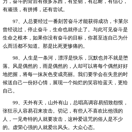
力，奋斗的背后有很多东西，有坚韧，有忍耐，有信心，
有顽强，有拼搏，还有尝试。
97、人总要经过一番刻苦奋斗才能获得成功，卡莱尔
曾经说过，停止奋斗，生命也就停止了。与此可见奋斗是
生命之根本，如果你没有奋斗的目标，你甚至连自己为什
么而活都不知道。那是比死更惨痛的。
98、人生是一条河，漂浮是快乐，沉默也并不就是堕
落。风是偶然的，雨是偶然的，人却可以将每个偶然好好
地把握，将每一抹灰色变成亮丽。我们要学会在失意的时
候送自己一份好心情，展现一个灿烂的笑容给蓝天，更给
自己。
99、天外有天，山外有山，总唱高调容易招致怨恨，
张狂示人容易召来攻击。切记，有些人不喜欢比他强的
人，一见奇特的人就要攻击，这种爱诅咒的俗人是不少
的。虚荣心强的人就爱出风头。大众心态。