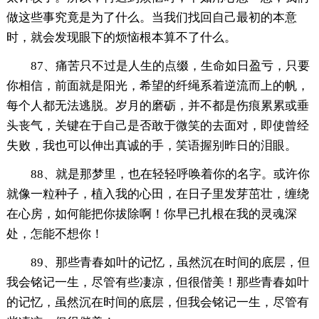
做这些事究竟是为了什么。当我们找回自己最初的本意
时，就会发现眼下的烦恼根本算不了什么。
87、痛苦只不过是人生的点缀，生命如日盈亏，只要
你相信，前面就是阳光，希望的纤绳系着逆流而上的帆，
每个人都无法逃脱。岁月的磨砺，并不都是伤痕累累或垂
头丧气，关键在于自己是否敢于微笑的去面对，即使曾经
失败，我也可以伸出真诚的手，笑语握别昨日的泪眼。
88、就是那梦里，也在轻轻呼唤着你的名字。或许你
就像一粒种子，植入我的心田，在日子里发芽茁壮，缠绕
在心房，如何能把你拔除啊！你早已扎根在我的灵魂深
处，怎能不想你！
89、那些青春如叶的记忆，虽然沉在时间的底层，但
我会铭记一生，尽管有些凄凉，但很偕美！那些青春如叶
的记忆，虽然沉在时间的底层，但我会铭记一生，尽管有