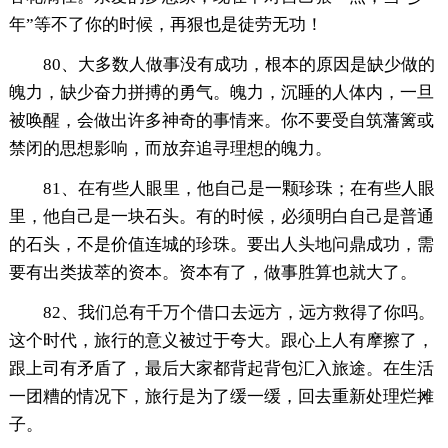
年”等不了你的时候，再狠也是徒劳无功！
80、大多数人做事没有成功，根本的原因是缺少做的
魄力，缺少奋力拼搏的勇气。魄力，沉睡的人体内，一旦
被唤醒，会做出许多神奇的事情来。你不要受自筑藩篱或
禁闭的思想影响，而放弃追寻理想的魄力。
81、在有些人眼里，他自己是一颗珍珠；在有些人眼
里，他自己是一块石头。有的时候，必须明白自己是普通
的石头，不是价值连城的珍珠。要出人头地问鼎成功，需
要有出类拔萃的资本。资本有了，做事胜算也就大了。
82、我们总有千万个借口去远方，远方救得了你吗。
这个时代，旅行的意义被过于夸大。跟心上人有摩擦了，
跟上司有矛盾了，最后大家都背起背包汇入旅途。在生活
一团糟的情况下，旅行是为了缓一缓，回去重新处理烂摊
子。