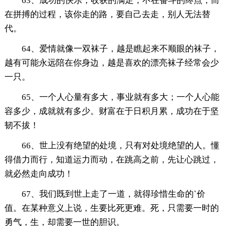
63、成功的快乐，收获的满足，不在奋斗的终点，而
在拼搏的过程，该你走的路，要自己去走，别人无法替
代。
64、爱情就像一双袜子，越是瞧起来不顺眼的袜子，
越有可能永远陪在你身边，越是喜欢的漂亮袜子经常会少
一只。
65、一个人心量有多大，事业就有多大；一个人心能
容多少，成就就有多少。财富在于日积月累，成功在于坚
韧不拔！
66、世上没有绝望的处境，只有对处境绝望的人。懂
得借力而行，知道运力而动，在跳高之前，先让心跳过，
就必然走向成功！
67、我们既到世上走了一道，就得珍惜生命的`价
值。在某种意义上说，生要比死更难。死，只需要一时的
勇气，生，却需要一世的胆识。