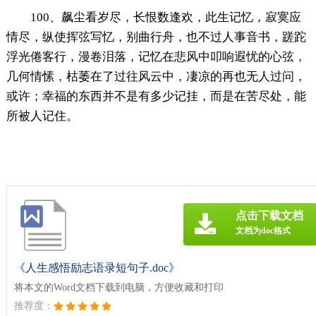
100、飙尘看岁尽，长恨数逢欢，此生记忆，寂寞应
情尽，纵使挥弦写忆，别曲行舟，也不过人事音书，蹉跎
浮光倦客行，漫卷泪落，记忆在悲风中叩响遐忧的心弦，
几何情愫，枯萎在了过往风云中，凄凉的再也无人过问，
或许；幸福的东西并不是有多少记挂，而是在苦尽处，能
所被人记住。
点击下载文档
文档为doc格式
《人生感悟励志语录短句子.doc》
将本文的Word文档下载到电脑，方便收藏和打印
推荐度：