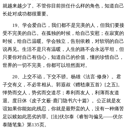
就越来越少了。不管你目前担任什么样的角色，知道自己
长处对成功都很重要。
19、学会爱自己，我们都不是完美的人，但我们要接
受不完美的自己。在孤独的时候，给自己安慰；在寂寞的
时候，给自己温暖。学会独立，告别依赖，对软弱的自己
说再见。生活不是只有温暖，人生的路不会永远平坦，但
只要你对自己有信心，知道自己的价值，懂的珍惜自己，
世界的一切不完美，你都可以坦然面对。
20、上交不谄，下交不骄。杨雄《法言·修身》。君
子交有义，不必常相从。郭遐叔《赠嵇康五首》[之五]。
惮势而交人，势劣而交道尽；希利而友人，利薄而友道
退。度日休《皮子文薮·鹿门隐书六十篇》。公正就是友
谊如果你能如此残忍，你就是最野蛮的人，没有一种痛苦
足以赎如此恶劣的罪。[法]伏尔泰《睿智与偏见——伏尔
泰随笔集》第135页。