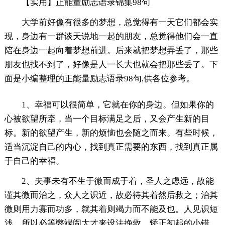
【实用】正能量励志语录锦集98句
大学前好像有很多的梦想，总觉得有一天它们都会实
现，身边有一群谈天说地一起的朋友，总觉得他们会一直
陪在身边一起向着梦想前进。后来就把梦想弄丢了，那些
朋友也找不到了，好像是人一长大也就会把那些丢了。下
面是小编整理的正能量励志语录98句,供各位参考。
1、幸福可以很简单，它就在你的身边。但如果你的
心被欲望所牵，当一个目标满足之后，又会产生新的目
标。新的欲望产生，新的烦恼也会随之而来。有些时候，
适当沉淀自己的内心，找到真正需要的东西，找到真正属
于自己的幸福。
2、夫事未有不生于微而成于着，圣人之虑远，故能
谨其微而治之，众人之识近，故必待其着然后救之；治其
微则用力寡而功多，就其着则竭力而不能及也。人见识短
浅，所以必等弊端闹大才来设法挽救。矫正初起的小错，