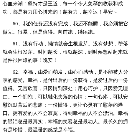
心血来潮！坚持才是王道，每一个令人羡慕的收获和成
功，都是努力用心拼来的！越努力，越幸运！早安～
60、我的任务还没有完成，我还不能睡，我必须把它
做完。很累，但是值得。向前跑，继续跑。
61、没有行动，懒惰就会生根发芽。没有梦想，堕落
就会生根发芽。时间越长，根就越深，到时候想站起来就
是件很困难的事！晚安！
62、幸福，由爱而萌发，由心而感动，是不能被人分
享的感受。幸福，是付出后的一份获得，是爱过后的一份
值得。无言欣喜，只因情到深处；用心呵护，只因爱无理
由。一个拥抱，可以融化失落的心情；一句心疼，可以安
慰沉默背后的悲痛；一份懂得，更让心灵有了慰藉的港
口。拥有爱的人不会寂寞，得到幸福的人不会漂泊。幸福
的眼泪总是最真实，幸福的笑容总是最动人。最长久的拥
有是珍惜，最温暖的感觉是幸福。