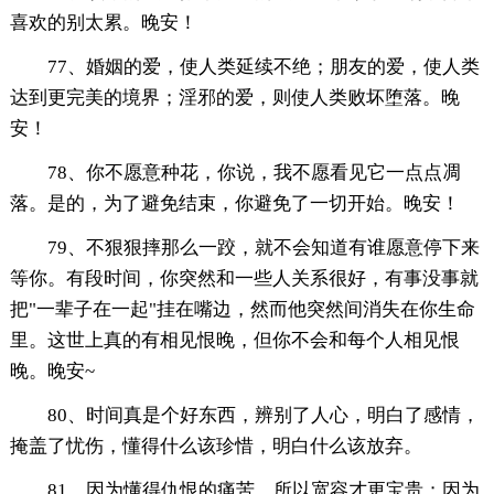
喜欢的别太累。晚安！
77、婚姻的爱，使人类延续不绝；朋友的爱，使人类
达到更完美的境界；淫邪的爱，则使人类败坏堕落。晚
安！
78、你不愿意种花，你说，我不愿看见它一点点凋
落。是的，为了避免结束，你避免了一切开始。晚安！
79、不狠狠摔那么一跤，就不会知道有谁愿意停下来
等你。有段时间，你突然和一些人关系很好，有事没事就
把"一辈子在一起"挂在嘴边，然而他突然间消失在你生命
里。这世上真的有相见恨晚，但你不会和每个人相见恨
晚。晚安~
80、时间真是个好东西，辨别了人心，明白了感情，
掩盖了忧伤，懂得什么该珍惜，明白什么该放弃。
81、因为懂得仇恨的痛苦，所以宽容才更宝贵；因为