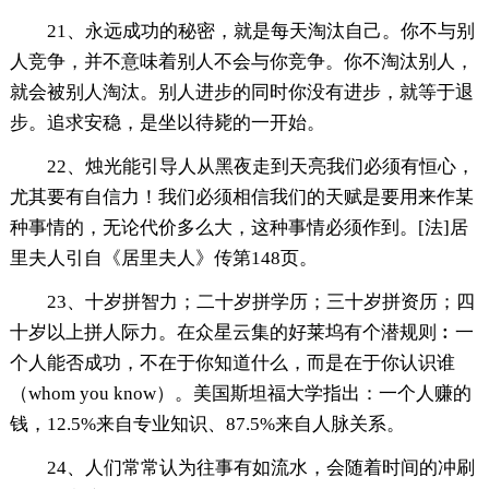
21、永远成功的秘密，就是每天淘汰自己。你不与别
人竞争，并不意味着别人不会与你竞争。你不淘汰别人，
就会被别人淘汰。别人进步的同时你没有进步，就等于退
步。追求安稳，是坐以待毙的一开始。
22、烛光能引导人从黑夜走到天亮我们必须有恒心，
尤其要有自信力！我们必须相信我们的天赋是要用来作某
种事情的，无论代价多么大，这种事情必须作到。[法]居
里夫人引自《居里夫人》传第148页。
23、十岁拼智力；二十岁拼学历；三十岁拼资历；四
十岁以上拼人际力。在众星云集的好莱坞有个潜规则︰一
个人能否成功，不在于你知道什么，而是在于你认识谁
（whom you know）。美国斯坦福大学指出：一个人赚的
钱，12.5%来自专业知识、87.5%来自人脉关系。
24、人们常常认为往事有如流水，会随着时间的冲刷