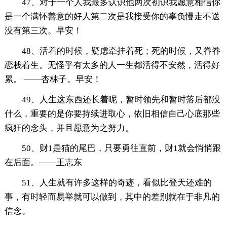
47、对于一个人我最多认识他两次初识我愿意相信你
是一个满怀善意的好人第二次是我接受你的辜负慢走不送
没有第三次。早安！
48、活着的时候，疑虑牵挂着死；死的时候，又眷眷
恋栈着生。无怪乎有太多的人一生都活得不安然，活得好
累。 ——杏林子。早安！
49、人生这东西还长着呢，暂时领先和暂时落后都没
什么，重要的是你要持续进取心，依旧相信自己心底那些
疯狂的念头，并且愿意为之努力。
50、财1是猫的尾巴，只要勇往直前，财1就会悄悄跟
在后面。——王志东
51、人生就有许多这样的奇迹，看似比登天还难的
事，有时轻而易举就可以做到，其中的差别就在于非凡的
信念。