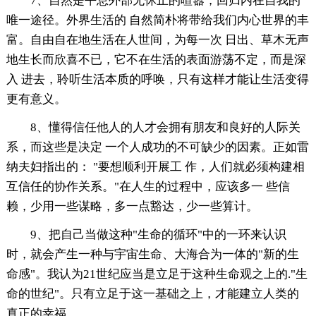
7、自然是平息外部无休止的喧嚣，回归内在自我的
唯一途径。外界生活的 自然简朴将带给我们内心世界的丰
富。自由自在地生活在人世间，为每一次 日出、草木无声
地生长而欣喜不已，它不在生活的表面游荡不定，而是深
入 进去，聆听生活本质的呼唤，只有这样才能让生活变得
更有意义。
8、懂得信任他人的人才会拥有朋友和良好的人际关
系，而这些是决定 一个人成功的不可缺少的因素。正如雷
纳夫妇指出的： "要想顺利开展工 作，人们就必须构建相
互信任的协作关系。"在人生的过程中，应该多一 些信
赖，少用一些谋略，多一点豁达，少一些算计。
9、把自己当做这种"生命的循环"中的一环来认识
时，就会产生一种与宇宙生命、大海合为一体的"新的生
命感"。我认为21世纪应当是立足于这种生命观之上的."生
命的世纪"。只有立足于这一基础之上，才能建立人类的
真正的幸福。