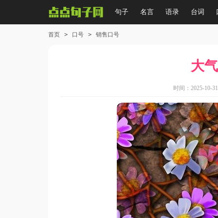
句子
名言
语录
台词
首页
>
口号
>
销售口号
大气
时间：2025-10-31 