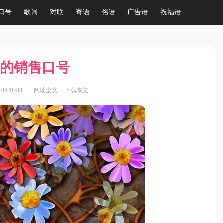
口号
歌词
对联
寄语
俗语
广告语
祝福语
的销售口号
06:18:08
阅读全文
下载本文