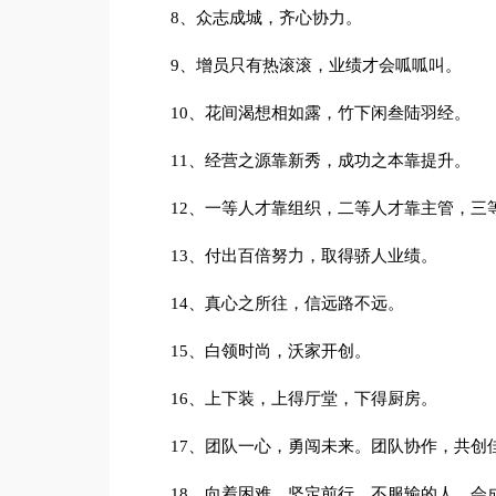
8、众志成城，齐心协力。
9、增员只有热滚滚，业绩才会呱呱叫。
10、花间渴想相如露，竹下闲叁陆羽经。
11、经营之源靠新秀，成功之本靠提升。
12、一等人才靠组织，二等人才靠主管，三
13、付出百倍努力，取得骄人业绩。
14、真心之所往，信远路不远。
15、白领时尚，沃家开创。
16、上下装，上得厅堂，下得厨房。
17、团队一心，勇闯未来。团队协作，共创
18、向着困难，坚定前行，不服输的人，会