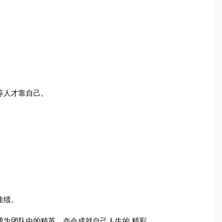
等人才靠自己。
佳绩。
成为团队中的精英，亦会成就自己人生的.精彩。